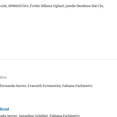
hi, 49988265563, Évelin Hillana Ogliari, Jamile Dendena Dal-Cin,
itos
 Fernanda Serrer, Francieli Formentini, Fabiana Fachinetto
icial
nda Serrer, Jaqueline Griebler, Fabiana Fachinetto