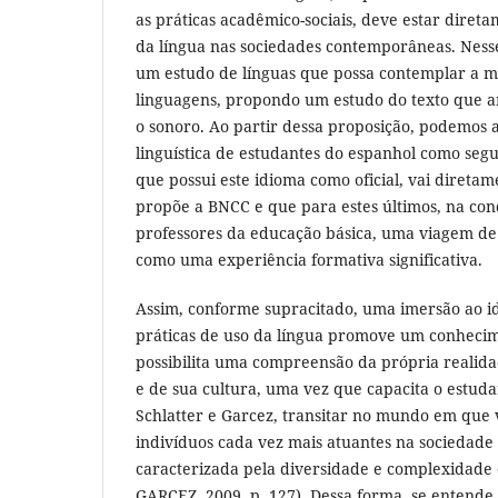
as práticas acadêmico-sociais, deve estar direta
da língua nas sociedades contemporâneas. Ness
um estudo de línguas que possa contemplar a m
linguagens, propondo um estudo do texto que art
o sonoro. Ao partir dessa proposição, podemos
linguística de estudantes do espanhol como seg
que possui este idioma como oficial, vai direta
propõe a BNCC e que para estes últimos, na con
professores da educação básica, uma viagem de 
como uma experiência formativa significativa.
Assim, conforme supracitado, uma imersão ao i
práticas de uso da língua promove um conhecim
possibilita uma compreensão da própria realida
e de sua cultura, uma vez que capacita o estud
Schlatter e Garcez, transitar no mundo em que v
indivíduos cada vez mais atuantes na sociedad
caracterizada pela diversidade e complexidade
GARCEZ, 2009, p. 127). Dessa forma, se entende o