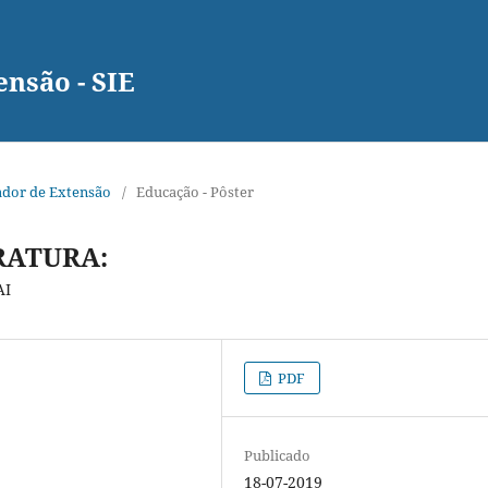
nsão - SIE
rador de Extensão
/
Educação - Pôster
RATURA:
AI
PDF
Publicado
18-07-2019