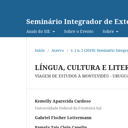
Seminário Integrador de Exte
Anais do SIE
Sobre o Evento
Sobre
Início
/
Acervo
/
v. 2 n. 2 (2019): Seminário Integ
LÍNGUA, CULTURA E LITE
VIAGEM DE ESTUDOS À MONTEVIDÉU - URUGU
Kemelly Aparecida Cardoso
Universidade Federal da Fronteira Sul
Gabriel Fischer Lottermann
Pamela Tais Clein Capelin