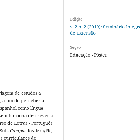
Edição
v. 2 n. 2 (2019): Seminário Integ
de Extensão
Seção
Educação - Pôster
 viagem de estudos a
, a fim de perceber a
 espanhol como língua
se intenciona descrever a
rso de Letras - Português
Sul -
Campus
Realeza/PR,
s curriculares de