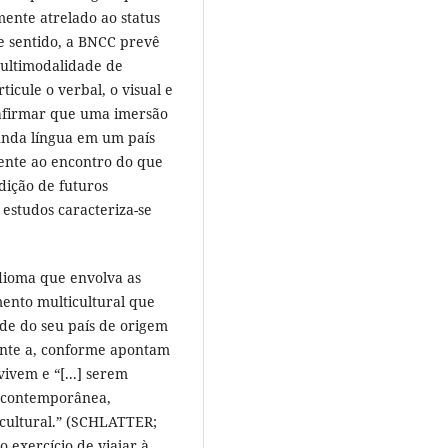
mente atrelado ao status
e sentido, a BNCC prevê
ultimodalidade de
icule o verbal, o visual e
 afirmar que uma imersão
unda língua em um país
mente ao encontro do que
dição de futuros
estudos caracteriza-se
dioma que envolva as
ento multicultural que
de do seu país de origem
ante a, conforme apontam
ivem e “[...] serem
e contemporânea,
 cultural.” (SCHLATTER;
 exercício de viajar à