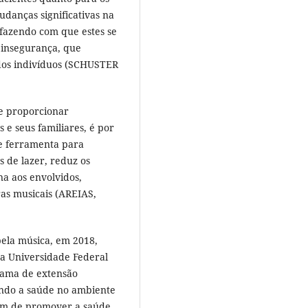
danças significativas na
, fazendo com que estes se
 insegurança, que
dos indivíduos (SCHUSTER
e proporcionar
 e seus familiares, é por
e ferramenta para
de lazer, reduz os
na aos envolvidos,
ras musicais (AREIAS,
pela música, em 2018,
a Universidade Federal
rama de extensão
ndo a saúde no ambiente
fim de promover a saúde