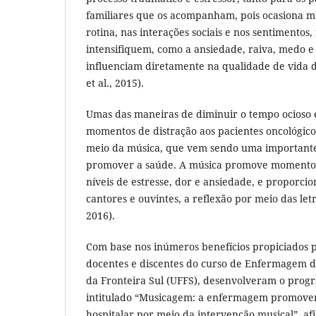
familiares que os acompanham, pois ocasiona mu
rotina, nas interações sociais e nos sentimentos
intensifiquem, como a ansiedade, raiva, medo e
influenciam diretamente na qualidade de vida 
et al., 2015).
Umas das maneiras de diminuir o tempo ocioso 
momentos de distração aos pacientes oncológicos
meio da música, que vem sendo uma important
promover a saúde. A música promove momentos 
níveis de estresse, dor e ansiedade, e proporcio
cantores e ouvintes, a reflexão por meio das let
2016).
Com base nos inúmeros benefícios propiciados 
docentes e discentes do curso de Enfermagem d
da Fronteira Sul (UFFS), desenvolveram o prog
intitulado “Musicagem: a enfermagem promove
hospitalar por meio da intervenção musical”, a