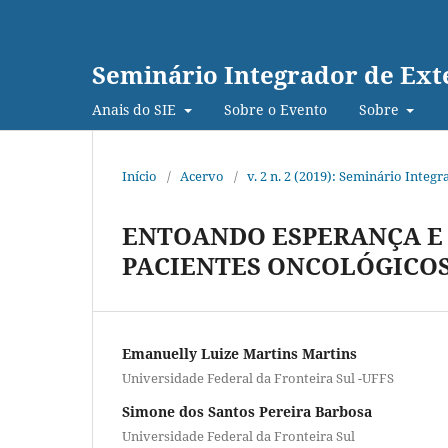
Seminário Integrador de Exte
Anais do SIE
Sobre o Evento
Sobre
Início
/
Acervo
/
v. 2 n. 2 (2019): Seminário Integ
ENTOANDO ESPERANÇA E 
PACIENTES ONCOLÓGICOS,
Emanuelly Luize Martins Martins
Universidade Federal da Fronteira Sul -UFFS
Simone dos Santos Pereira Barbosa
Universidade Federal da Fronteira Sul