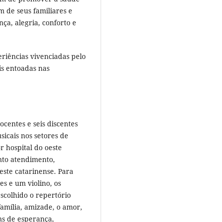
m de seus familiares e
a, alegria, conforto e
eriências vivenciadas pelo
is entoadas nas
ntes e seis discentes
icais nos setores de
r hospital do oeste
onto atendimento,
oeste catarinense. Para
ões e um violino, os
scolhido o repertório
amília, amizade, o amor,
ns de esperança,