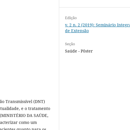
Edição
v. 2 n. 2 (2019): Seminário Integ
de Extensão
Seção
Saúde - Pôster
ão Transmissível (DNT)
ualidade, e o tratamento
es (MINISTÉRIO DA SAÚDE,
aracterizar como um
pacientes quanto para os