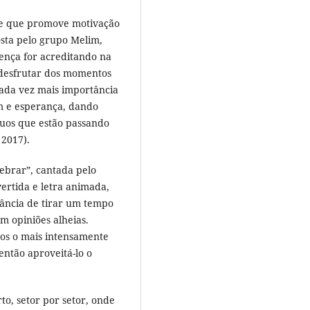
 e que promove motivação
osta pelo grupo Melim,
rença for acreditando na
 desfrutar dos momentos
cada vez mais importância
m e esperança, dando
duos que estão passando
2017).
lebrar”, cantada pelo
ertida e letra animada,
tância de tirar um tempo
m opiniões alheias.
os o mais intensamente
então aproveitá-lo o
o, setor por setor, onde