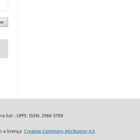
ar
a Sul - UFFS. ISSN: 2966-3709
b a licença
Creative
Commons
Attribution 4.0