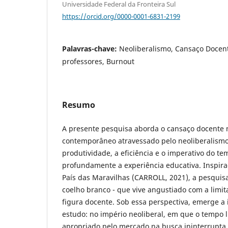
Universidade Federal da Fronteira Sul
https://orcid.org/0000-0001-6831-2199
Palavras-chave:
Neoliberalismo, Cansaço Docen
professores, Burnout
Resumo
A presente pesquisa aborda o cansaço docente n
contemporâneo atravessado pelo neoliberalism
produtividade, a eficiência e o imperativo do t
profundamente a experiência educativa. Inspira
País das Maravilhas (CARROLL, 2021), a pesquisa
coelho branco - que vive angustiado com a limit
figura docente. Sob essa perspectiva, emerge a 
estudo: no império neoliberal, em que o tempo l
apropriado pelo mercado na busca ininterrupta 