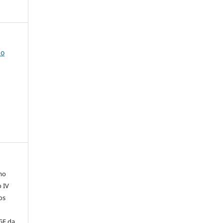
do
mo
o IV
os
GE da