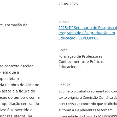
23-09-2025
Edição
te, Formação de
2025: III Seminário de Pesquisa 
Programa de Pós-graduação em
Educação - SEPEQPPGE
Seção
Formação de Professores:
Conhecimentos e Práticas
o contexto escolar
Educacionais
o, em que a
empo afetam
Licença
da na obra de Alice no
 associa a figura do
Submeto o trabalho apresentado co
ação do tempo -, com a
texto original à Comissão Científica d
inquietação central do
SEPEQPPGE, e concordo que os direit
ivre é subvertido e
autorais a ele referentes se tornem
por resultados, há
propriedade do Anais do IV SEPEQPP