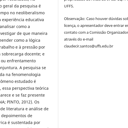
vo geral da pesquisa é
UFFS.
empo no neoliberalismo
Observação: Caso houver dúvidas so
 experiência educativa
licença, o apresentador deve entrar 
 analisar como a
contato com a Comissão Organizado
nvestigar de que maneira
através do e-mail
eender como a lógica
claudecir.santos@uffs.edu.br
trabalho e à pressão por
à sobrecarga docente; e
ão ou enfrentamento
onjuntura. A pesquisa se
ada na fenomenologia
nômeno estudado é
, essa perspectiva teórica
arece e se faz presente
NA; PINTO, 2012). Os
e literatura e análise de
 e depoimentos de
rica é sustentada por