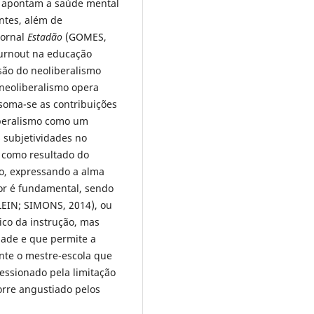
 apontam a saúde mental
ntes, além de
jornal
Estadão
(GOMES,
urnout na educação
são do neoliberalismo
neoliberalismo opera
 soma-se as contribuições
liberalismo como um
 subjetividades no
 como resultado do
ão, expressando a alma
or é fundamental, sendo
EIN; SIMONS, 2014), ou
ico da instrução, mas
ade e que permite a
ente o mestre-escola que
essionado pela limitação
rre angustiado pelos