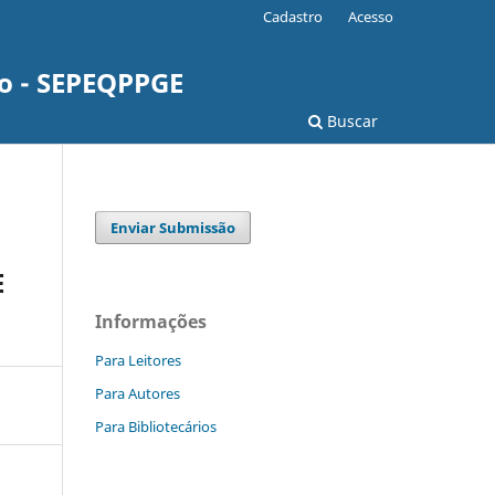
Cadastro
Acesso
o - SEPEQPPGE
Buscar
Enviar Submissão
E
Informações
Para Leitores
Para Autores
Para Bibliotecários