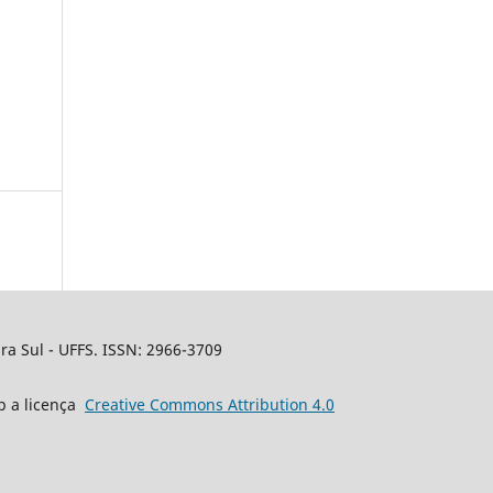
a Sul - UFFS. ISSN: 2966-3709
b a licença
Creative
Commons
Attribution 4.0