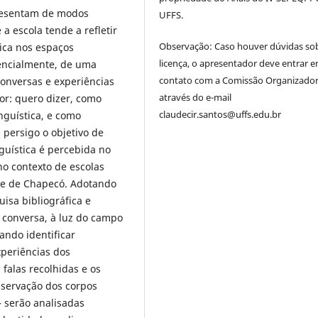
presentam de modos
UFFS.
 a escola tende a refletir
Observação: Caso houver dúvidas so
fica nos espaços
licença, o apresentador deve entrar 
sencialmente, de uma
contato com a Comissão Organizado
conversas e experiências
através do e-mail
r: quero dizer, como
claudecir.santos@uffs.edu.br
nguística, e como
 persigo o objetivo de
nguística é percebida no
no contexto de escolas
ade de Chapecó. Adotando
sa bibliográfica e
 conversa, à luz do campo
sando identificar
xperiências dos
 falas recolhidas e os
observação dos corpos
– serão analisadas