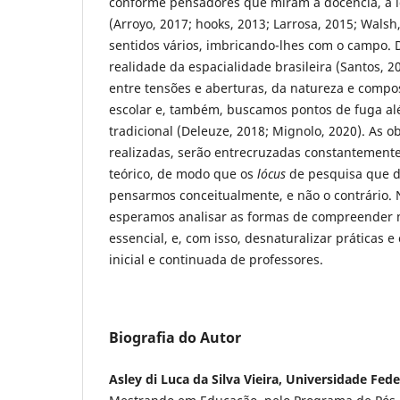
conforme pensadores que miram a docência, a 
(Arroyo, 2017; hooks, 2013; Larrosa, 2015; Walsh,
sentidos vários, imbricando-lhes com o campo.
realidade da espacialidade brasileira (Santos, 20
entre tensões e aberturas, da natureza e compo
escolar e, também, buscamos pontos de fuga a
tradicional (Deleuze, 2018; Mignolo, 2020). As o
realizadas, serão entrecruzadas constantemente
teórico, de modo que os
lócus
de pesquisa que d
pensarmos conceitualmente, e não o contrário.
esperamos analisar as formas de compreender n
essencial, e, com isso, desnaturalizar práticas e
inicial e continuada de professores.
Biografia do Autor
Asley di Luca da Silva Vieira, Universidade Fede