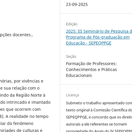
23-09-2025
Edição
2025: III Seminário de Pesquisa 
pções docentes.,
Programa de Pós-graduação em
Educação - SEPEQPPGE
Seção
Formação de Professores:
Conhecimentos e Práticas
Educacionais
órias, por vivências e
e sua relação com o
indo da Região Norte à
Licença
do intrincado e imantado
Submeto o trabalho apresentado co
ções que ocorrem com
texto original à Comissão Científica d
08). A realidade no tempo
SEPEQPPGE, e concordo que os direit
plar do fenômeno
autorais a ele referentes se tornem
iríades de culturas e
propriedade do Anais do IV SEPEQPP