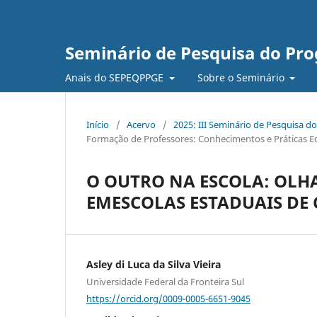
Seminário de Pesquisa do Pr
Anais do SEPEQPPGE
Sobre o Seminário
Início
/
Acervo
/
2025: III Seminário de Pesquisa
Formação de Professores: Conhecimentos e Práticas E
O OUTRO NA ESCOLA: OLHA
EMESCOLAS ESTADUAIS DE
Asley di Luca da Silva Vieira
Universidade Federal da Fronteira Sul
https://orcid.org/0009-0005-6651-9045