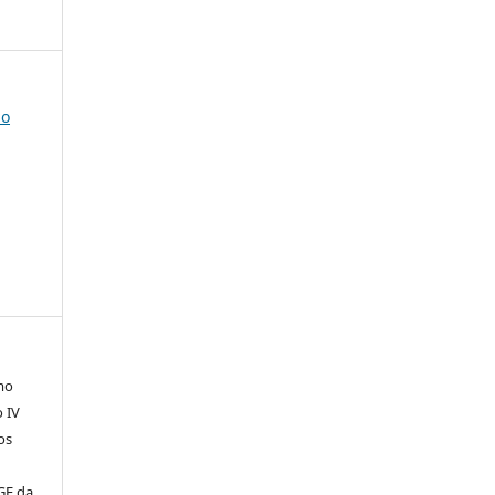
do
mo
o IV
os
GE da