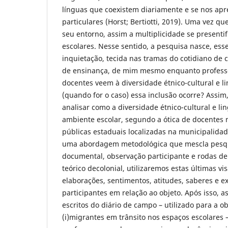
línguas que coexistem diariamente e se nos a
particulares (Horst; Bertiotti, 2019). Uma vez que
seu entorno, assim a multiplicidade se presenti
escolares. Nesse sentido, a pesquisa nasce, es
inquietação, tecida nas tramas do cotidiano de 
de ensinança, de mim mesmo enquanto professo
docentes veem à diversidade étnico-cultural e li
(quando for o caso) essa inclusão ocorre? Assim,
analisar como a diversidade étnico-cultural e li
ambiente escolar, segundo a ótica de docentes 
públicas estaduais localizadas na municipalid
uma abordagem metodológica que mescla pesqui
documental, observação participante e rodas de
teórico decolonial, utilizaremos estas últimas vi
elaborações, sentimentos, atitudes, saberes e e
participantes em relação ao objeto. Após isso, as
escritos do diário de campo – utilizado para a 
(i)migrantes em trânsito nos espaços escolares 