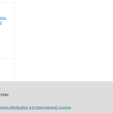
ósio
il
-958X
mons
Attribution 4.0 International License