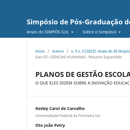
Simpósio de Pós-Graduação do
Anais do SIMPÓS-SUL
Sobre o Simpósio
Início
/
Acervo
/
v. 3 n. 3 (2023): Anais do III Sim
Eixo 07: CIÊNCIAS HUMANAS - Resumo Expandido
PLANOS DE GESTÃO ESCOL
O QUE ELES DIZEM SOBRE A INOVAÇÃO EDUCA
Kesley Carol de Carvalho
Universidade Federal da Fronteira Sul
Oto João Petry