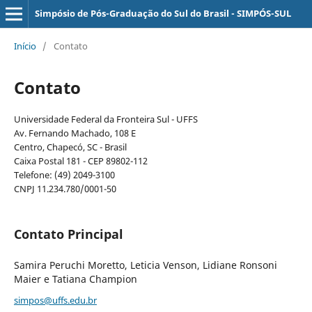
Simpósio de Pós-Graduação do Sul do Brasil - SIMPÓS-SUL
Início
/
Contato
Contato
Universidade Federal da Fronteira Sul - UFFS
Av. Fernando Machado, 108 E
Centro, Chapecó, SC - Brasil
Caixa Postal 181 - CEP 89802-112
Telefone: (49) 2049-3100
CNPJ 11.234.780/0001-50
Contato Principal
Samira Peruchi Moretto, Leticia Venson, Lidiane Ronsoni
Maier e Tatiana Champion
simpos@uffs.edu.br