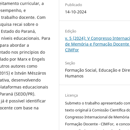
itamento curricular, a
Publicado
desempenho, e
14-10-2024
o trabalho docente. Com
squisa recai sobre o
Edição
 Estado do Paraná,
v. 5 (2024): V Congresso Internac
níveis educacionais. Para
de Memória e Formação Docente 
 para abordar a
CIMFor
tado nos princípios do
ulado por Marx e Engels
Seção
utros autores como
Formação Social, Educação e Dire
(2015) e István Mészáros
Humanos
ativa, desenvolvendo
plataformas educacionais
Paraná (SEDD/PR).
Licença
 é possível identificar
Submeto o trabalho apresentado co
docente com base na
texto original à Comissão Científica d
Congresso Internacional de Memória
Formação Docente - CIMFor, e conco