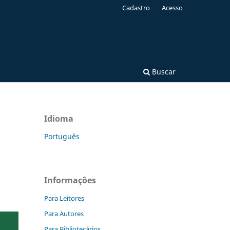
Cadastro
Acesso
Buscar
Idioma
Português
Informações
Para Leitores
Para Autores
Para Bibliotecários