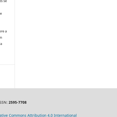
es se
 e
bre a
em
ra
ISSN:
2595-7708
ative
Commons
Attribution 4.0 International