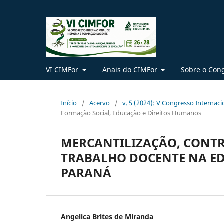
VI CIMFor
Anais do CIMFor
Sobre o Con
Início
/
Acervo
/
v. 5 (2024): V Congresso Interna
Formação Social, Educação e Direitos Humanos
MERCANTILIZAÇÃO, CONT
TRABALHO DOCENTE NA ED
PARANÁ
Angelica Brites de Miranda