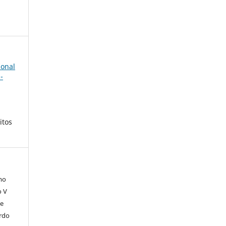
ional
-
itos
mo
o V
 e
rdo