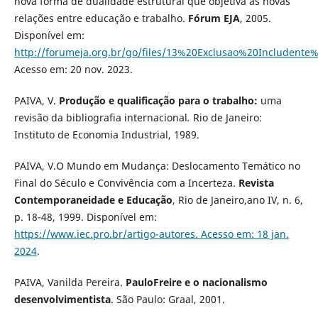
nova forma de dualidade estrutural que objetiva as novas
relações entre educação e trabalho.
Fórum EJA
, 2005.
Disponível em:
http://forumeja.org.br/go/files/13%20Exclusao%20Includent
Acesso em: 20 nov. 2023.
PAIVA, V.
Produção e qualificação para o trabalho:
uma
revisão da bibliografia internacional
.
Rio de Janeiro:
Instituto de Economia Industrial, 1989.
PAIVA, V.O Mundo em Mudança: Deslocamento Temático no
Final do Século e Convivência com a Incerteza.
Revista
Contemporaneidade e Educação
, Rio de Janeiro,ano IV, n. 6,
p. 18-48, 1999. Disponível em:
https://www.iec.pro.br/artigo-autores. Acesso em: 18 jan.
2024
.
PAIVA, Vanilda Pereira.
Paulo
Freire e o nacionalismo
desenvolvimentista
. São Paulo: Graal, 2001.