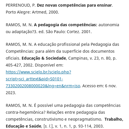
PERRENOUD, P.
Dez novas competências para ensinar
.
Porto Alegre: Artmed, 2000.
RAMOS, M. N.
A pedagogia das competências:
autonomia
ou adaptação?3. ed. São Paulo: Cortez. 2001.
RAMOS, M. N. A educação profissional pela Pedagogia das
Competências: para além da superfície dos documentos
oficiais.
Educação & Sociedade
, Campinas, v. 23, n. 80, p.
405-427, 2002. Disponível em:
https://www.scielo.br/scielo.php?
script=sci_arttext&pid=S0101-
73302002008000020&lng=en&nrm=iso
. Acesso em: 6 nov.
2023.
RAMOS, M. N. É possível uma pedagogia das competências
contra-hegemônica? Relações entre pedagogia das
competências, construtivismo e neopragmatismo.
Trabalho,
Educação e Saúde
, [
s. l
.], v. 1, n. 1, p. 93-114, 2003.