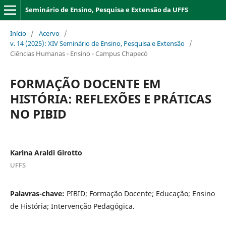
Seminário de Ensino, Pesquisa e Extensão da UFFS
Início
/
Acervo
/
v. 14 (2025): XIV Seminário de Ensino, Pesquisa e Extensão
/
Ciências Humanas - Ensino - Campus Chapecó
FORMAÇÃO DOCENTE EM
HISTÓRIA: REFLEXÕES E PRÁTICAS
NO PIBID
Karina Araldi Girotto
UFFS
Palavras-chave:
PIBID; Formação Docente; Educação; Ensino
de História; Intervenção Pedagógica.