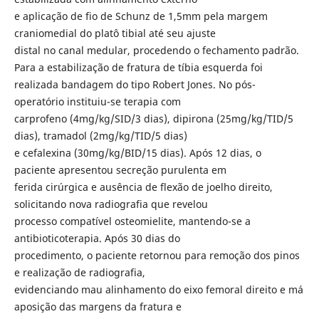
e aplicação de fio de Schunz de 1,5mm pela margem
craniomedial do platô tibial até seu ajuste
distal no canal medular, procedendo o fechamento padrão.
Para a estabilização de fratura de tíbia esquerda foi
realizada bandagem do tipo Robert Jones. No pós-
operatório instituiu-se terapia com
carprofeno (4mg/kg/SID/3 dias), dipirona (25mg/kg/TID/5
dias), tramadol (2mg/kg/TID/5 dias)
e cefalexina (30mg/kg/BID/15 dias). Após 12 dias, o
paciente apresentou secreção purulenta em
ferida cirúrgica e ausência de flexão de joelho direito,
solicitando nova radiografia que revelou
processo compatível osteomielite, mantendo-se a
antibioticoterapia. Após 30 dias do
procedimento, o paciente retornou para remoção dos pinos
e realização de radiografia,
evidenciando mau alinhamento do eixo femoral direito e má
aposição das margens da fratura e