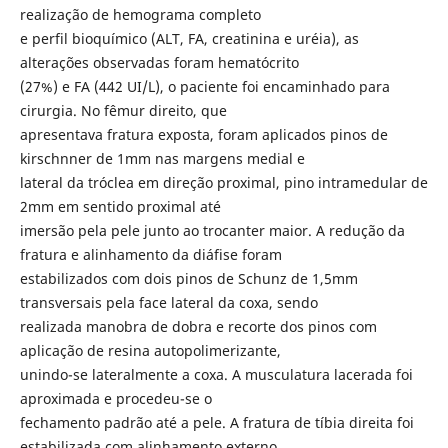
realização de hemograma completo
e perfil bioquímico (ALT, FA, creatinina e uréia), as
alterações observadas foram hematócrito
(27%) e FA (442 UI/L), o paciente foi encaminhado para
cirurgia. No fêmur direito, que
apresentava fratura exposta, foram aplicados pinos de
kirschnner de 1mm nas margens medial e
lateral da tróclea em direção proximal, pino intramedular de
2mm em sentido proximal até
imersão pela pele junto ao trocanter maior. A redução da
fratura e alinhamento da diáfise foram
estabilizados com dois pinos de Schunz de 1,5mm
transversais pela face lateral da coxa, sendo
realizada manobra de dobra e recorte dos pinos com
aplicação de resina autopolimerizante,
unindo-se lateralmente a coxa. A musculatura lacerada foi
aproximada e procedeu-se o
fechamento padrão até a pele. A fratura de tíbia direita foi
estabilizada com alinhamento externo