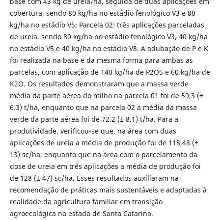
base com 43 kg de ureia/ha, seguida de duas aplicações em
cobertura, sendo 80 kg/ha no estádio fenológico V3 e 80
kg/ha no estádio V5; Parcela 02: três aplicações parceladas
de ureia, sendo 80 kg/ha no estádio fenológico V3, 40 kg/ha
no estádio V5 e 40 kg/ha no estádio V8. A adubação de P e K
foi realizada na base e da mesma forma para ambas as
parcelas, com aplicação de 140 kg/ha de P2O5 e 60 kg/ha de
K2O. Os resultados demonstraram que a massa verde
média da parte aérea do milho na parcela 01 foi de 59,3 (±
6.3) t/ha, enquanto que na parcela 02 a média da massa
verde da parte aérea foi de 72.2 (± 8.1) t/ha. Para a
produtividade, verificou-se que, na área com duas
aplicações de ureia a média de produção foi de 118,48 (±
13) sc/ha, enquanto que na área com o parcelamento da
dose de ureia em três aplicações a média de produção foi
de 128 (± 47) sc/ha. Esses resultados auxiliaram na
recomendação de práticas mais sustentáveis e adaptadas à
realidade da agricultura familiar em transição
agroecológica no estado de Santa Catarina.