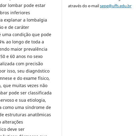
 dor lombar pode estar
através do e-mail
sepe@uffs.edu.br
bros inferiores
a explanar a lombalgia
o e de caráter
 é uma condição que pode
4% ao longo de toda a
tendo maior prevalência
 50 e 60 anos no sexo
calizada com precisão
por isso, seu diagnóstico
amnese e do exame físico,
 que muitas vezes não
bar pode ser classificada
rvoso e sua etiologia,
ada como uma síndrome de
de estruturas anatômicas
 alterações
ico deve ser