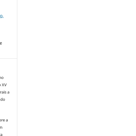
o,
e
mo
o XV
rais a
 do
bre a
em
ra