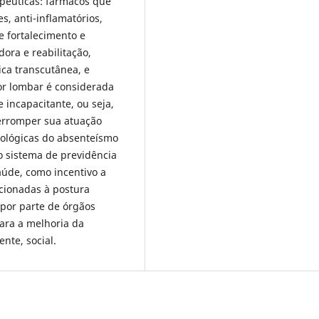
apêuticas: fármacos que
s, anti-inflamatórios,
de fortalecimento e
ora e reabilitação,
ica transcutânea, e
or lombar é considerada
 incapacitante, ou seja,
erromper sua atuação
cológicas do absenteísmo
o sistema de previdência
aúde, como incentivo a
acionadas à postura
 por parte de órgãos
ara a melhoria da
nte, social.