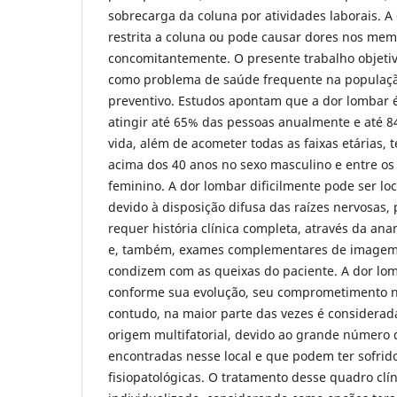
sobrecarga da coluna por atividades laborais. A
restrita a coluna ou pode causar dores nos mem
concomitantemente. O presente trabalho objetiv
como problema de saúde frequente na populaçã
preventivo. Estudos apontam que a dor lombar
atingir até 65% das pessoas anualmente e até 8
vida, além de acometer todas as faixas etárias, 
acima dos 40 anos no sexo masculino e entre os
feminino. A dor lombar dificilmente pode ser lo
devido à disposição difusa das raízes nervosas, 
requer história clínica completa, através da an
e, também, exames complementares de imagem,
condizem com as queixas do paciente. A dor lom
conforme sua evolução, seu comprometimento ne
contudo, na maior parte das vezes é consider
origem multifatorial, devido ao grande número 
encontradas nesse local e que podem ter sofrido
fisiopatológicas. O tratamento desse quadro clín