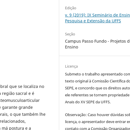
Edição
v. 9 (2019): IX Seminário de Ensin
Pesquisa e Extensão da UFFS
Seção
Campus Passo Fundo - Projetos d
Ensino
Licença
Submeto o trabalho apresentado co
texto original à Comissão Científica d
ral que se localiza no
SEPE, e concordo que os direitos auto
 região sacral e é
ele referentes se tornem propriedade
steomusculoarticular
Anais do XV SEPE da UFFS.
e garante grande
orais, o que também lhe
Observação: Caso houver dúvidas so
relacionados,
licença, o apresentador deve entrar 
 má postura e a
contato com a Comissão Organizado