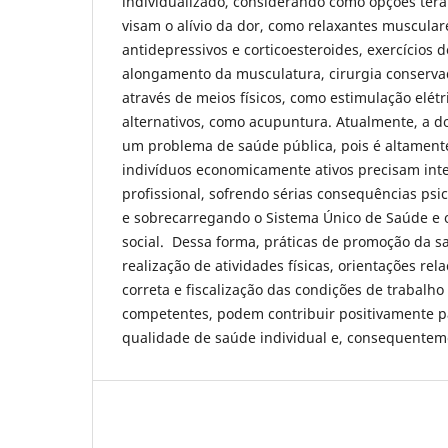
individualizado, considerando como opções ter
visam o alívio da dor, como relaxantes musculare
antidepressivos e corticoesteroides, exercícios 
alongamento da musculatura, cirurgia conservad
através de meios físicos, como estimulação elétr
alternativos, como acupuntura. Atualmente, a d
um problema de saúde pública, pois é altamente
indivíduos economicamente ativos precisam int
profissional, sofrendo sérias consequências psi
e sobrecarregando o Sistema Único de Saúde e 
social. Dessa forma, práticas de promoção da s
realização de atividades físicas, orientações rel
correta e fiscalização das condições de trabalho
competentes, podem contribuir positivamente p
qualidade de saúde individual e, consequenteme