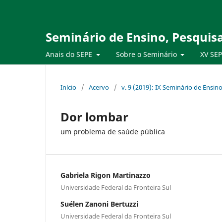
Seminário de Ensino, Pesquis
Anais do SEPE
Sobre o Seminário
XV SE
Início
/
Acervo
/
v. 9 (2019): IX Seminário de Ensi
Dor lombar
um problema de saúde pública
Gabriela Rigon Martinazzo
Universidade Federal da Fronteira Sul
Suélen Zanoni Bertuzzi
Universidade Federal da Fronteira Sul