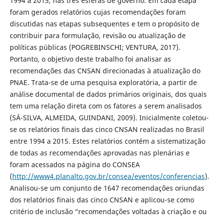
1994 a 2015, nas três esferas de governo. Em cada etapa
foram gerados relatórios cujas recomendações foram
discutidas nas etapas subsequentes e tem o propósito de
contribuir para formulação, revisão ou atualização de
políticas públicas (POGREBINSCHI; VENTURA, 2017).
Portanto, o objetivo deste trabalho foi analisar as
recomendações das CNSAN direcionadas à atualização do
PNAE. Trata-se de uma pesquisa exploratória, a partir de
análise documental de dados primários originais, dos quais
tem uma relação direta com os fatores a serem analisados
(SÁ-SILVA, ALMEIDA, GUINDANI, 2009). Inicialmente coletou-
se os relatórios finais das cinco CNSAN realizadas no Brasil
entre 1994 a 2015. Estes relatórios contém a sistematização
de todas as recomendações aprovadas nas plenárias e
foram acessados na página do CONSEA
(
http://www4.planalto.gov.br/consea/eventos/conferencias
).
Analisou-se um conjunto de 1647 recomendações oriundas
dos relatórios finais das cinco CNSAN e aplicou-se como
critério de inclusão “recomendações voltadas à criação e ou