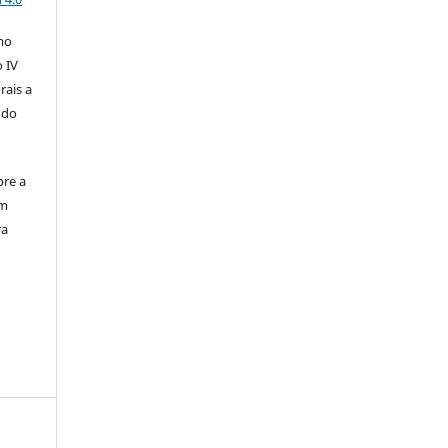
mo
o IV
rais a
 do
bre a
em
ra