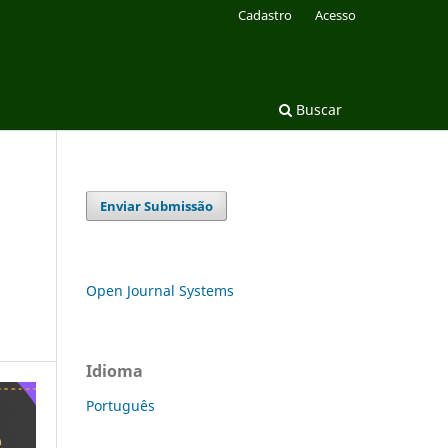
Cadastro
Acesso
Buscar
Enviar Submissão
Open Journal Systems
Idioma
Português