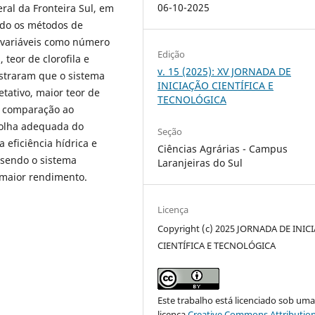
06-10-2025
ral da Fronteira Sul, em
ndo os métodos de
 variáveis como número
Edição
 teor de clorofila e
v. 15 (2025): XV JORNADA DE
nstraram que o sistema
INICIAÇÃO CIENTÍFICA E
tativo, maior teor de
TECNOLÓGICA
em comparação ao
colha adequada do
Seção
 eficiência hídrica e
Ciências Agrárias - Campus
 sendo o sistema
Laranjeiras do Sul
 maior rendimento.
Licença
Copyright (c) 2025 JORNADA DE INIC
CIENTÍFICA E TECNOLÓGICA
Este trabalho está licenciado sob um
licença
Creative Commons Attribution