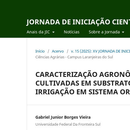
JORNADA DE INICIAÇÃO CIEN
Anais da JIC
Notícias
Sobre a Jornada
Início
/
Acervo
/
v. 15 (2025): XV JORNADA DE IN
Ciências Agrárias - Campus Laranjeiras do Sul
CARACTERIZAÇÃO AGRONÔ
CULTIVADAS EM SUBSTRAT
IRRIGAÇÃO EM SISTEMA O
Gabriel Junior Borges Vieira
Universidade Federal Da Fronteira Sul