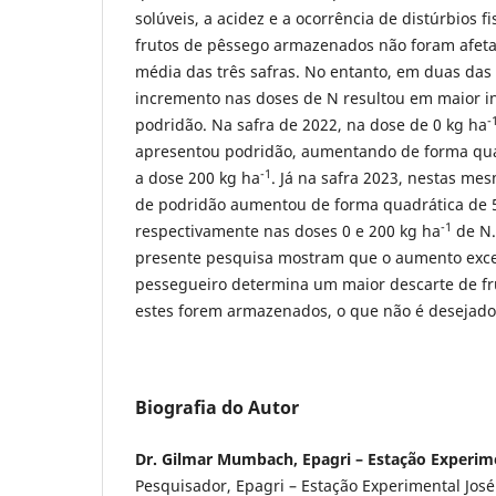
solúveis, a acidez e a ocorrência de distúrbios fi
frutos de pêssego armazenados não foram afeta
média das três safras. No entanto, em duas das t
incremento nas doses de N resultou em maior i
-
podridão. Na safra de 2022, na dose de 0 kg ha
apresentou podridão, aumentando de forma qua
-1
a dose 200 kg ha
. Já na safra 2023, nestas me
de podridão aumentou de forma quadrática de 5
-1
respectivamente nas doses 0 e 200 kg ha
de N.
presente pesquisa mostram que o aumento exce
pessegueiro determina um maior descarte de fr
estes forem armazenados, o que não é desejado
Biografia do Autor
Dr. Gilmar Mumbach, Epagri – Estação Experime
Pesquisador, Epagri – Estação Experimental José