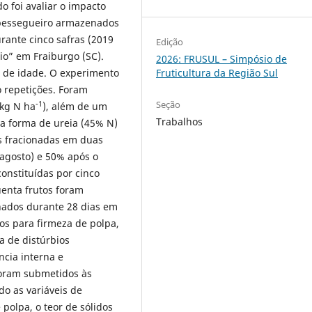
o foi avaliar o impacto
 pessegueiro armazenados
rante cinco safras (2019
Edição
io” em Fraiburgo (SC).
2026: FRUSUL – Simpósio de
s de idade. O experimento
Fruticultura da Região Sul
o repetições. Foram
Seção
-1
 kg N ha
), além de um
Trabalhos
a forma de ureia (45% N)
es fracionadas em duas
(agosto) e 50% após o
constituídas por cinco
uenta frutos foram
nados durante 28 dias em
dos para firmeza de polpa,
ia de distúrbios
ncia interna e
foram submetidos às
do as variáveis de
polpa, o teor de sólidos