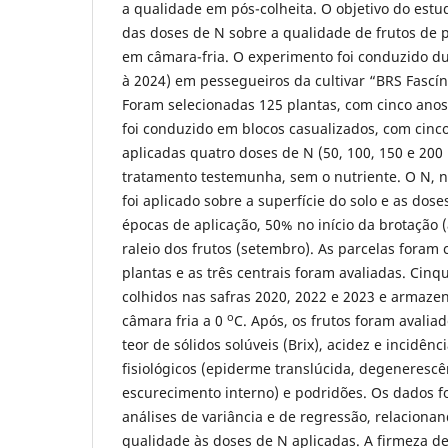
a qualidade em pós-colheita. O objetivo do estud
das doses de N sobre a qualidade de frutos de
em câmara-fria. O experimento foi conduzido du
à 2024) em pessegueiros da cultivar “BRS Fascín
Foram selecionadas 125 plantas, com cinco ano
foi conduzido em blocos casualizados, com cinc
aplicadas quatro doses de N (50, 100, 150 e 200
tratamento testemunha, sem o nutriente. O N, n
foi aplicado sobre a superfície do solo e as dos
épocas de aplicação, 50% no início da brotação 
raleio dos frutos (setembro). As parcelas foram 
plantas e as três centrais foram avaliadas. Cinq
colhidos nas safras 2020, 2022 e 2023 e armaze
o
câmara fria a 0
C. Após, os frutos foram avalia
teor de sólidos solúveis (Brix), acidez e incidênc
fisiológicos (epiderme translúcida, degenerescê
escurecimento interno) e podridões. Os dados 
análises de variância e de regressão, relacionan
qualidade às doses de N aplicadas. A firmeza de 