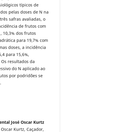
siológicos típicos de
dos pelas doses de N na
rês safras avaliadas, o
ncidência de frutos com
1
, 10,3% dos frutos
drática para 19,7% com
smas doses, a incidência
,4 para 15,6%,
 Os resultados da
ssivo do N aplicado ao
utos por podridões se
.
ntal José Oscar Kurtz
 Oscar Kurtz, Caçador,