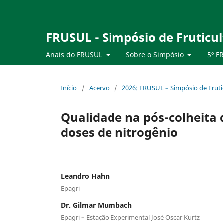
FRUSUL - Simpósio de Fruticul
Anais do FRUSUL
Sobre o Simpósio
5º F
Início
/
Acervo
/
2026: FRUSUL – Simpósio de Frutic
Qualidade na pós-colheita 
doses de nitrogênio
Leandro Hahn
Epagri
Dr. Gilmar Mumbach
Epagri – Estação Experimental José Oscar Kurtz