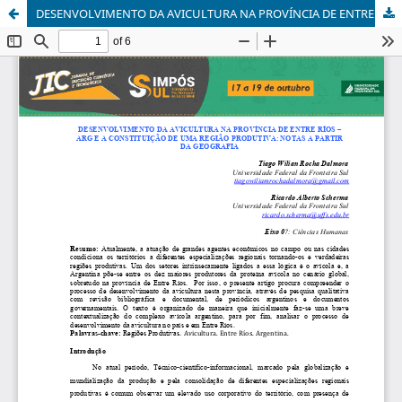
DESENVOLVIMENTO DA AVICULTURA NA PROVÍNCIA DE ENTRE RÍOS – ARG E A CONSTITUIÇÃO DE UMA REGIÃO PRODUTIVA