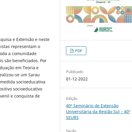
squisa e Extensão e neste
onistas representam o
PDF
 toda a comunidade
s são beneficiados. Por
aduação em Teoria e
Publicado
realizou-se um Sarau
01-12-2022
 medida socioeducativa
sitivo socioeducativo
venil e conquista de
Edição
40º Seminário de Extensão
Universitária da Região Sul – 40º
SEURS
Seção