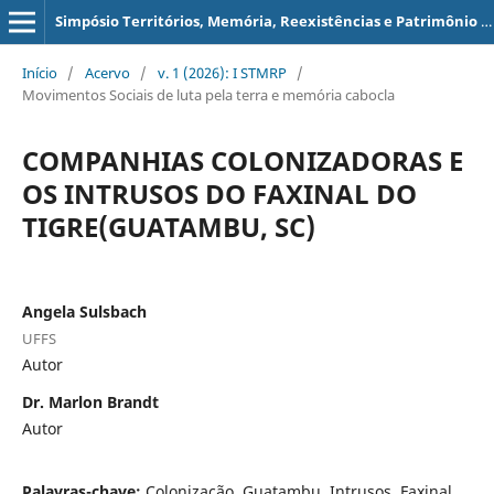
Simpósio Territórios, Memória, Reexistências e Patrimônio - STMRP
Início
/
Acervo
/
v. 1 (2026): I STMRP
/
Movimentos Sociais de luta pela terra e memória cabocla
COMPANHIAS COLONIZADORAS E
OS INTRUSOS DO FAXINAL DO
TIGRE(GUATAMBU, SC)
Angela Sulsbach
UFFS
Autor
Dr. Marlon Brandt
Autor
Palavras-chave:
Colonização, Guatambu, Intrusos, Faxinal