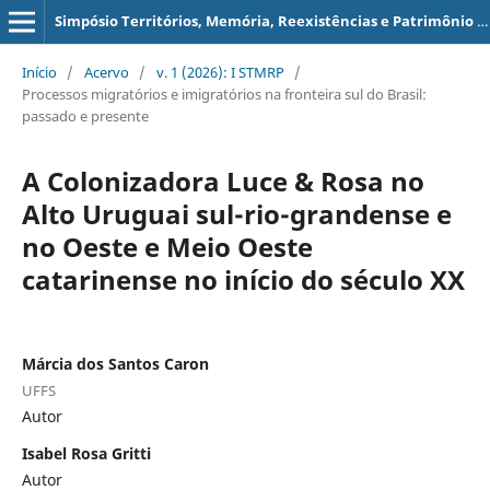
Simpósio Territórios, Memória, Reexistências e Patrimônio - STMRP
Início
/
Acervo
/
v. 1 (2026): I STMRP
/
Processos migratórios e imigratórios na fronteira sul do Brasil:
passado e presente
A Colonizadora Luce & Rosa no
Alto Uruguai sul-rio-grandense e
no Oeste e Meio Oeste
catarinense no início do século XX
Márcia dos Santos Caron
UFFS
Autor
Isabel Rosa Gritti
Autor