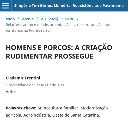
Simpósio Territórios, Memória, Reexistências e Patrimônio - STMRP
Início
/
Acervo
/
v. 1 (2026): I STMRP
/
Relações campo e cidade, urbanização e a reestruturação dos
territórios na Fronteira Sul
HOMENS E PORCOS: A CRIAÇÃO
RUDIMENTAR PROSSEGUE
Clademir Trentini
Universidade de Passo Fundo. UPF
Autor
Palavras-chave:
Suinocultura familiar. Modernização
agrícola. Agroindústria. Oeste de Santa Catarina.