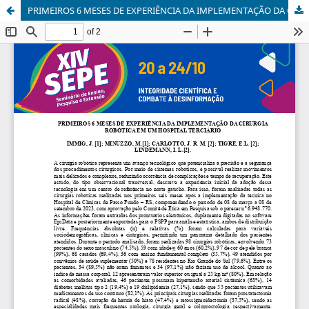
PRIMEIROS 6 MESES DE EXPERIÊNCIA DA IMPLEMENTAÇÃO DA CIRURGIA ROBÓTICA EM UM HOSPITAL TERCIÁRIO