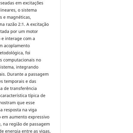
aseadas em excitações
ineares, o sistema
s e magnéticas,
na razão 2:1. A excitação
ntada por um motor
o e interage com a
um acoplamento
etodológica, foi
as computacionais no
sistema, integrando
tais. Durante a passagem
es temporais e das
a de transferência
característica típica de
 mostram que esse
a resposta na viga
do em aumento expressivo
e, na região de passagem
de energia entre as vigas,