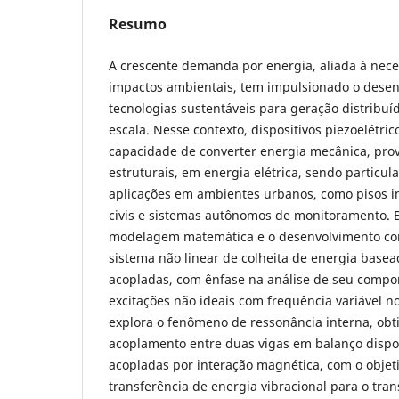
Resumo
A crescente demanda por energia, aliada à nec
impactos ambientais, tem impulsionado o dese
tecnologias sustentáveis para geração distribu
escala. Nesse contexto, dispositivos piezoelétri
capacidade de converter energia mecânica, pro
estruturais, em energia elétrica, sendo particu
aplicações em ambientes urbanos, como pisos in
civis e sistemas autônomos de monitoramento. E
modelagem matemática e o desenvolvimento c
sistema não linear de colheita de energia basea
acopladas, com ênfase na análise de seu comp
excitações não ideais com frequência variável 
explora o fenômeno de ressonância interna, obt
acoplamento entre duas vigas em balanço dispo
acopladas por interação magnética, com o objet
transferência de energia vibracional para o tran