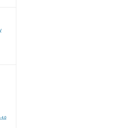
V
a
 4.0