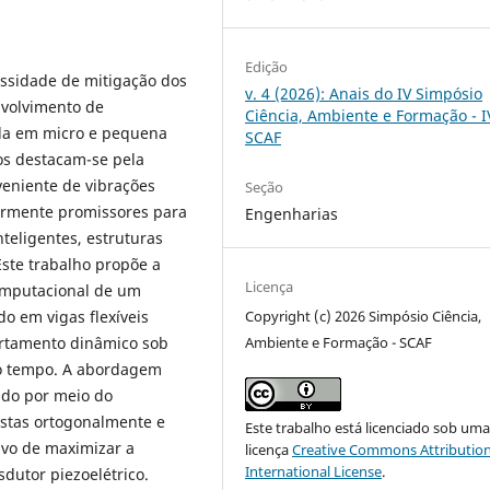
Edição
essidade de mitigação dos
v. 4 (2026): Anais do IV Simpósio
nvolvimento de
Ciência, Ambiente e Formação - I
ída em micro e pequena
SCAF
cos destacam-se pela
veniente de vibrações
Seção
larmente promissores para
Engenharias
teligentes, estruturas
ste trabalho propõe a
Licença
omputacional de um
do em vigas flexíveis
Copyright (c) 2026 Simpósio Ciência,
ortamento dinâmico sob
Ambiente e Formação - SCAF
no tempo. A abordagem
ido por meio do
stas ortogonalmente e
Este trabalho está licenciado sob um
ivo de maximizar a
licença
Creative Commons Attribution
International License
.
sdutor piezoelétrico.