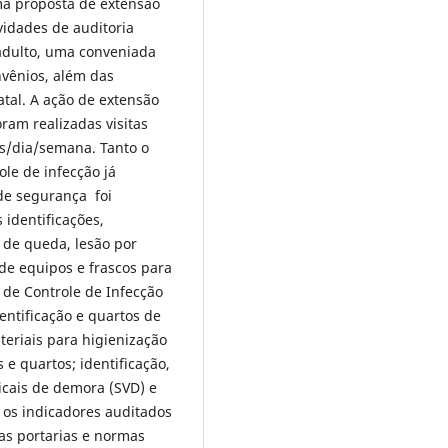
uma proposta de extensão
ividades de auditoria
 adulto, uma conveniada
nvênios, além das
atal. A ação de extensão
oram realizadas visitas
s/dia/semana. Tanto o
le de infecção já
de segurança foi
 identificações,
 de queda, lesão por
 de equipos e frascos para
 de Controle de Infecção
entificação e quartos de
eriais para higienização
 quartos; identificação,
cais de demora (SVD) e
 os indicadores auditados
as portarias e normas