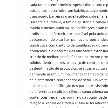
cada um dos enfermeiros. Apesar disso, com o 
estudantes desenvolveram habilidades comunicat
transpondo barreiras o que facilitou sobremanei
Durante a auditoria, a fim de ajustar e alcança
rápida e menos punitiva, as notificações eram f
profissional enfermeiro responsável pela unidad
desconstruindo o caráter punitivo, propiciand
construtiva com o intuito de qualificação do serv
problemas. No decorrer das atividades extensi
critério de melhor gestão financeira, menor pr
sólidos, dentre outros, o serviço de controle de i
deslegitimação de protocolos, práticas e cultura
ganhando assim, um movimento chamado de “d
pelo enfermeiro coordenador do setor. Houve 
pulseiras de identificação dos pacientes visan
de diferentes condições clínicas como edema ou
contenções mecânicas por meio da rotatividad
relação a escala de Braden e Morse foi alterad