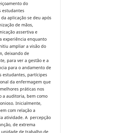
feiçoamento do
s estudantes
o da aplicação se deu após
enização de mãos,
nicação assertiva e
a experiência enquanto
itiu ampliar a visão do
m, deixando de
nte, para ver a gestão e a
ncia para o andamento de
s estudantes, partícipes
sional da enfermagem que
s melhores práticas nos
to a auditoria, bem como
nioso. Inicialmente,
gem com relação a
da atividade. A percepção
unção, de extrema
 unidade de trabalho de