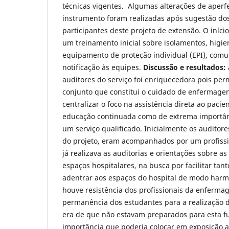
técnicas vigentes. Algumas alterações de aper
instrumento foram realizadas após sugestão do
participantes deste projeto de extensão. O iníci
um treinamento inicial sobre isolamentos, higi
equipamento de proteção individual (EPI), comu
notificação às equipes.
Discussão e resultados:
auditores do serviço foi enriquecedora pois perm
conjunto que constitui o cuidado de enfermage
centralizar o foco na assistência direta ao pacie
educação continuada como de extrema importâ
um serviço qualificado. Inicialmente os auditore
do projeto, eram acompanhados por um profis
já realizava as auditorias e orientações sobre a
espaços hospitalares, na busca por facilitar tan
adentrar aos espaços do hospital de modo harmo
houve resistência dos profissionais da enferma
permanência dos estudantes para a realização 
era de que não estavam preparados para esta f
importância que poderia colocar em exposição a