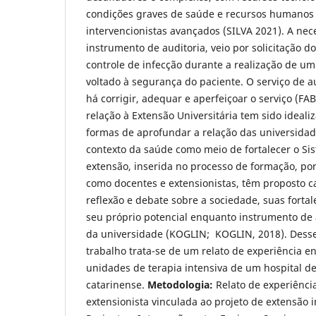
condições graves de saúde e recursos humano
intervencionistas avançados (SILVA 2021). A nec
instrumento de auditoria, veio por solicitação d
controle de infecção durante a realização de u
voltado à segurança do paciente. O serviço de au
há corrigir, adequar e aperfeiçoar o serviço (F
relação à Extensão Universitária tem sido idea
formas de aprofundar a relação das universida
contexto da saúde como meio de fortalecer o Si
extensão, inserida no processo de formação, por
como docentes e extensionistas, têm proposto
reflexão e debate sobre a sociedade, suas fortal
seu próprio potencial enquanto instrumento de 
da universidade (KOGLIN; KOGLIN, 2018). Dess
trabalho trata-se de um relato de experiência e
unidades de terapia intensiva de um hospital d
catarinense.
Metodologia:
Relato de experiênc
extensionista vinculada ao projeto de extensão 