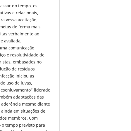
passar do tempo, os
ivas e relacionais,
ra vossa aceitação.
r metas de forma mais
eitas verbalmente ao
e avaliada,
o uma comunicação
iço e resolutividade de
onistas, embasados no
odução de resíduos
nfecção iniciou as
 do uso de luvas,
esenluvamento” liderado
também adaptações das
do aderência mesmo diante
 ainda em situações de
e dos membros. Com
o o tempo previsto para