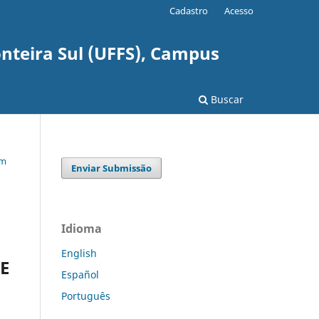
Cadastro
Acesso
nteira Sul (UFFS), Campus
Buscar
em
Enviar Submissão
Idioma
English
E
Español
Português