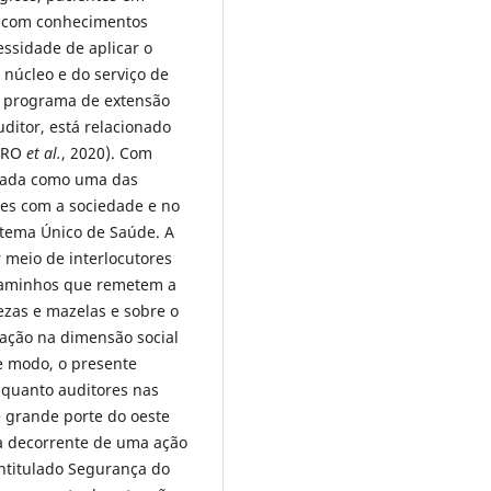
s com conhecimentos
essidade de aplicar o
o núcleo e do serviço de
m programa de extensão
ditor, está relacionado
ABRO
et al.
, 2020). Com
lizada como uma das
des com a sociedade e no
stema Único de Saúde. A
 meio de interlocutores
 caminhos que remetem a
ezas e mazelas e sobre o
ação na dimensão social
e modo, o presente
nquanto auditores nas
e grande porte do oeste
ia decorrente de uma ação
intitulado Segurança do