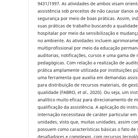
9431/1997. As atividades de ambos visam orient
assistência sob preceitos de não causar danos ou
segurança por meio de boas práticas. Assim, i
suas práticas de trabalho buscando a qualidad
hospitalar por meio da sensibilização e mudanç
no ambiente. As atividades incluem aprimoram
multiprofissional por meio da educação permane
auditorias, notificações, cursos e uma gama de
pedagógicas. Com relação a realização de audito
prática amplamente utilizada por instituições p
uma ferramenta que auxilia em demandas assist
para distribuição de recursos materiais, de gest
qualidade (FABRO,
et al.,
2020). Ou seja, um ins
analítico muito eficaz para direcionamento de m
qualificação da assistência. A aplicação do ins
internação necessitava de caráter particular 
unidades, visto que, muitas unidades, assim com
possuem como características básicas o fato de 
desafiadores e complexos, com recursos tecnoló