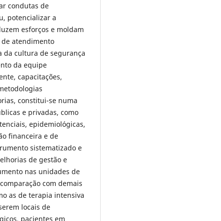
ar condutas de
, potencializar a
nduzem esforços e moldam
e de atendimento
a da cultura de segurança
ento da equipe
nte, capacitações,
 metodologias
rias, constitui-se numa
úblicas e privadas, como
enciais, epidemiológicas,
ão financeira e de
trumento sistematizado e
elhorias de gestão e
trumento nas unidades de
em comparação com demais
o as de terapia intensiva
serem locais de
gicos, pacientes em