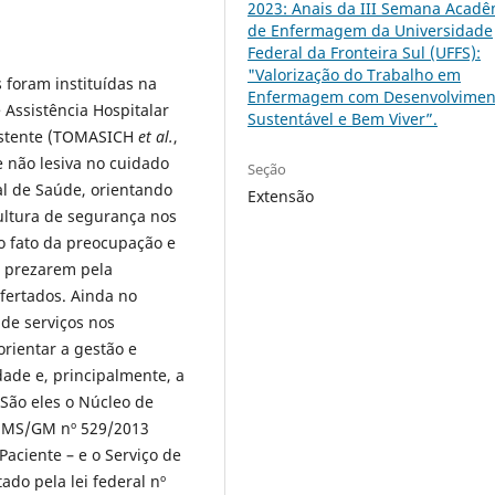
2023: Anais da III Semana Acadê
de Enfermagem da Universidade
Federal da Fronteira Sul (UFFS):
"Valorização do Trabalho em
s foram instituídas na
Enfermagem com Desenvolvimen
 Assistência Hospitalar
Sustentável e Bem Viver”.
xistente (TOMASICH
et al.
,
e não lesiva no cuidado
Seção
l de Saúde, orientando
Extensão
ultura de segurança nos
o fato da preocupação e
e prezarem pela
ofertados. Ainda no
 de serviços nos
rientar a gestão e
ade e, principalmente, a
 São eles o Núcleo de
ia MS/GM nº 529/2013
aciente – e o Serviço de
ado pela lei federal nº