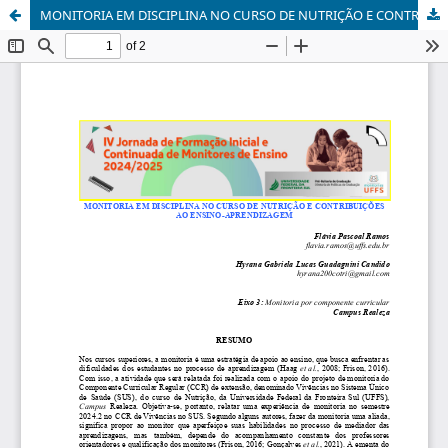
MONITORIA EM DISCIPLINA NO CURSO DE NUTRIÇÃO E CONTRIBUIÇÕES AO ENSINO-APRENDIZAGEM