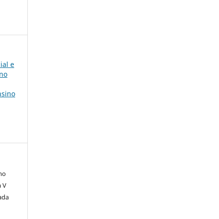
ial e
ino
nsino
mo
a V
ada