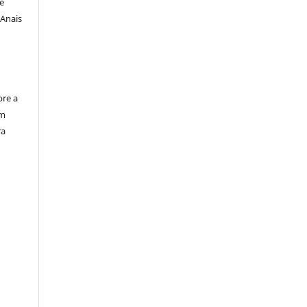
le
 Anais
bre a
em
ra