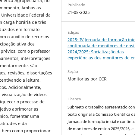
enética Agropecuária, no
Publicado
e momento. Ambas as
21-08-2025
a Universidade Federal da
 carga horária de três
nduzidos em formato
Edição
om o auxílio de recursos
2025: IV Jornada de formação inic
cipação ativa dos
continuada de monitores de ens
prévios, com o professor
2024/2025: Socialização das
experiências dos monitores de e
amentos, interpretações
ementarmente, são
Seção
gos, revisões, dissertações
Monitorias por CCR
centivando a leitura,
cos. Adicionalmente,
 visualização de vídeos
Licença
riquecer o processo de
Submeto o trabalho apresentado co
etivo aprimorar as
texto original à Comissão Científica d
êmico, fomentar uma
Jornada de formação inicial e continu
atitudes e da
de monitores de ensino 2025/2026, e
o, bem como proporcionar