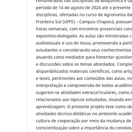
remunerados nas disciplinas de Bioquímica e G
período de 14 de agosto de 2024 até o present
disciplinas, ofertadas no curso de Agronomia d
Fronteira Sul (UFFS) – Campus Chapecó, possuem
horas semanais, com encontros presenciais co
expositivo-dialogado. As aulas são ministradas c
audiovisuais e uso de lousa, promovendo a parti
estudantes e considerando seus conhecimentos 
atuando como mediador para fomentar question
e discussões sobre os temas abordados. Compl
disponibilizados materiais científicos, como arti
e teses, pertinentes aos conteúdos das aulas, in
interpretação e compreensão de textos acadêmi
sugerem-se atividades extracurriculares, como a
relacionados aos tópicos estudados, visando en
aprendizagem. O presente projeto teve como obj
atividades técnico-didáticas no ambiente acad
cultura de cooperação por meio da mudança de 
conscientização sobre a importância do convívi