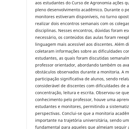
aos estudantes do Curso de Agronomia ações q
pleno desenvolvimento acadêmico. Durante o per
monitores estiveram disponíveis, no turno opost
realizar dois encontros semanais com os colega
disciplinas. Nesses encontros, dúvidas foram es
necessário, os conteúdos das aulas foram reex
linguagem mais acessível aos discentes. Além d
coletaram informações sobre as dificuldades c
estudantes, as quais foram discutidas semanal
professor orientador, abordando também os ava
obstáculos observados durante a monitoria. A m
participação significativa de alunos, sendo rel
considerável de discentes com dificuldades de
concentração, leitura e escrita. Observou-se qu
conhecimento pelo professor, houve uma apre
estudantes e monitores, permitindo a sistemati
perspectivas. Conclui-se que a monitoria acad
importante na trajetória universitária, sendo u
fundamental para aqueles que almejam seguir a