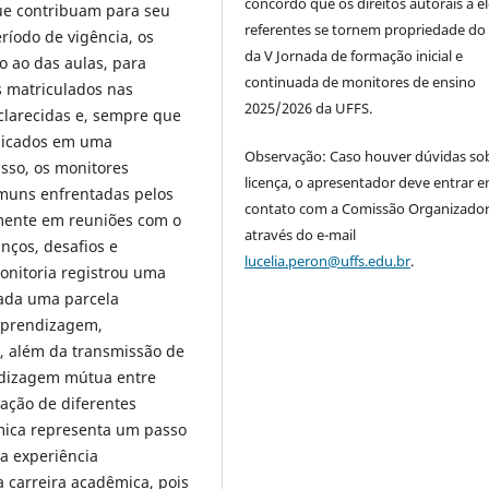
concordo que os direitos autorais a e
ue contribuam para seu
referentes se tornem propriedade do
íodo de vigência, os
da V Jornada de formação inicial e
o ao das aulas, para
continuada de monitores de ensino
s matriculados nas
2025/2026 da UFFS.
clarecidas e, sempre que
plicados em uma
Observação: Caso houver dúvidas so
isso, os monitores
licença, o apresentador deve entrar 
omuns enfrentadas pelos
contato com a Comissão Organizado
mente em reuniões com o
através do e-mail
nços, desafios e
lucelia.peron@uffs.edu.br
.
onitoria registrou uma
atada uma parcela
 aprendizagem,
e, além da transmissão de
ndizagem mútua entre
zação de diferentes
êmica representa um passo
ma experiência
 carreira acadêmica, pois