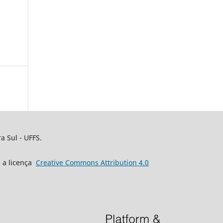
a Sul - UFFS.
b a licença
Creative
Commons
Attribution 4.0