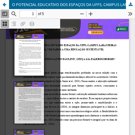
O POTENCIAL EDUCATIVO DOS ESPAÇOS DA UFFS, CAMPUS LARANJEIRAS DO SUL, VOLTADOS A UMA EDUCAÇÃO SUSTENTÁVEL