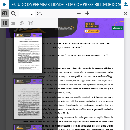
ESTUDO DA PERMEABILIDADE E DA COMPRESSIBILIDADE DO SOLO DA UFFS, CAMPUS CHAPECÓ