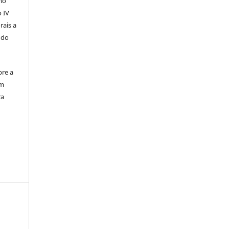
mo
o IV
rais a
 do
bre a
em
ra