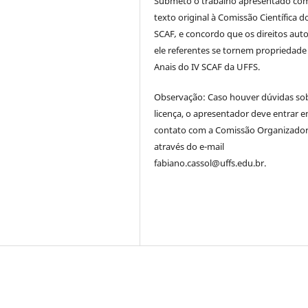
Submeto o trabalho apresentado co
texto original à Comissão Científica d
SCAF
,
e concordo que os direitos auto
ele referentes se tornem propriedade
Anais do IV SCAF da UFFS.
Observação: Caso houver dúvidas so
licença, o apresentador deve entrar 
contato com a Comissão Organizado
através do e-mail
fabiano.cassol@uffs.edu.br.