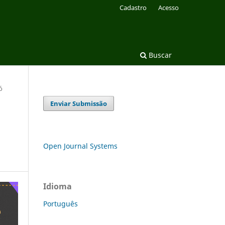
Cadastro
Acesso
Buscar
ó
Enviar Submissão
Open Journal Systems
Idioma
Português