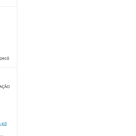
pecó
IAÇÃO
a
 4.0