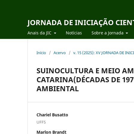
JORNADA DE INICIAÇÃO CIEN
Anais da JIC
Notícias
Sobre a Jornada
Início
/
Acervo
/
v. 15 (2025): XV JORNADA DE IN
SUINOCULTURA E MEIO AM
CATARINA(DÉCADAS DE 1970
AMBIENTAL
Chariel Busatto
UFFS
Marlon Brandt