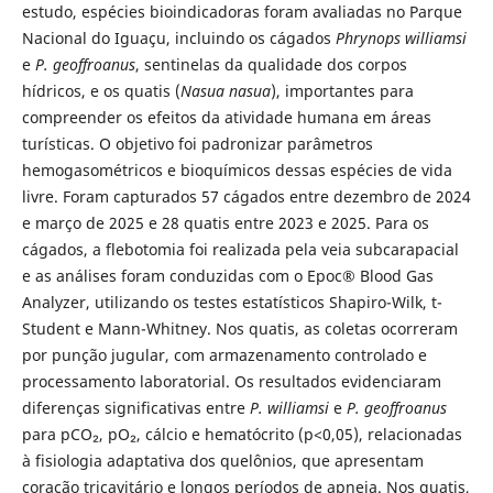
estudo, espécies bioindicadoras foram avaliadas no Parque
Nacional do Iguaçu, incluindo os cágados
Phrynops williamsi
e
P. geoffroanus
, sentinelas da qualidade dos corpos
hídricos, e os quatis (
Nasua nasua
), importantes para
compreender os efeitos da atividade humana em áreas
turísticas. O objetivo foi padronizar parâmetros
hemogasométricos e bioquímicos dessas espécies de vida
livre. Foram capturados 57 cágados entre dezembro de 2024
e março de 2025 e 28 quatis entre 2023 e 2025. Para os
cágados, a flebotomia foi realizada pela veia subcarapacial
e as análises foram conduzidas com o Epoc® Blood Gas
Analyzer, utilizando os testes estatísticos Shapiro-Wilk, t-
Student e Mann-Whitney. Nos quatis, as coletas ocorreram
por punção jugular, com armazenamento controlado e
processamento laboratorial. Os resultados evidenciaram
diferenças significativas entre
P. williamsi
e
P. geoffroanus
para pCO₂, pO₂, cálcio e hematócrito (p<0,05), relacionadas
à fisiologia adaptativa dos quelônios, que apresentam
coração tricavitário e longos períodos de apneia. Nos quatis,