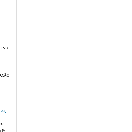
aleza
IAÇÃO
a
 4.0
mo
o IV