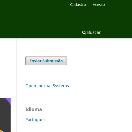
Cadastro
Acesso
Buscar
Enviar Submissão
Open Journal Systems
Idioma
Português