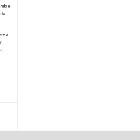
rais a
 do
bre a
em
ra