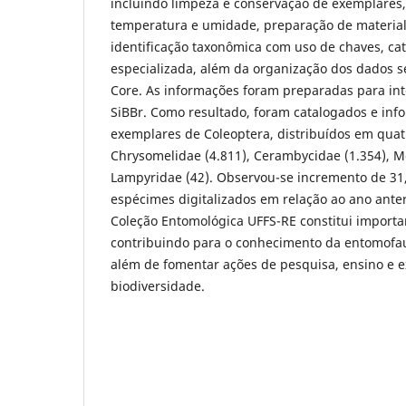
incluindo limpeza e conservação de exemplares
temperatura e umidade, preparação de materia
identificação taxonômica com uso de chaves, cat
especializada, além da organização dos dados 
Core. As informações foram preparadas para in
SiBBr. Como resultado, foram catalogados e inf
exemplares de Coleoptera, distribuídos em quatr
Chrysomelidae (4.811), Cerambycidae (1.354), M
Lampyridae (42). Observou-se incremento de 3
espécimes digitalizados em relação ao ano anter
Coleção Entomológica UFFS-RE constitui important
contribuindo para o conhecimento da entomofau
além de fomentar ações de pesquisa, ensino e e
biodiversidade.