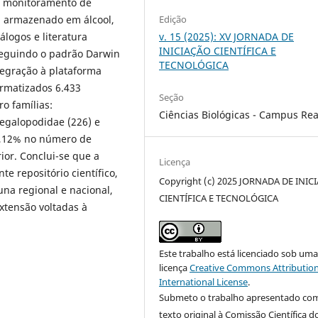
, monitoramento de
Edição
l armazenado em álcool,
v. 15 (2025): XV JORNADA DE
álogos e literatura
INICIAÇÃO CIENTÍFICA E
seguindo o padrão Darwin
TECNOLÓGICA
tegração à plataforma
ormatizados 6.433
Seção
o famílias:
Ciências Biológicas - Campus Re
egalopodidae (226) e
1,12% no número de
ior. Conclui-se que a
Licença
e repositório científico,
Copyright (c) 2025 JORNADA DE INIC
na regional e nacional,
CIENTÍFICA E TECNOLÓGICA
xtensão voltadas à
Este trabalho está licenciado sob um
licença
Creative Commons Attribution
International License
.
Submeto o trabalho apresentado co
texto original à Comissão Científica d