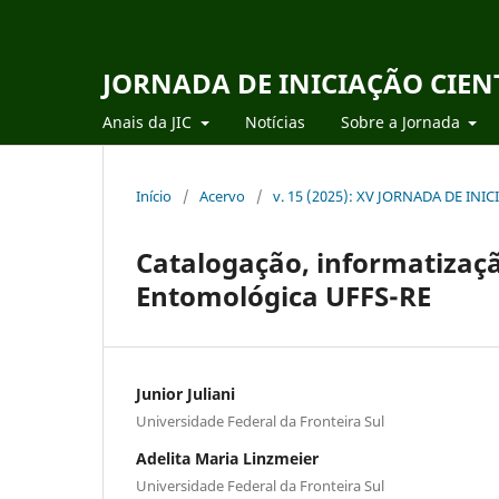
JORNADA DE INICIAÇÃO CIEN
Anais da JIC
Notícias
Sobre a Jornada
Início
/
Acervo
/
v. 15 (2025): XV JORNADA DE IN
Catalogação, informatizaçã
Entomológica UFFS-RE
Junior Juliani
Universidade Federal da Fronteira Sul
Adelita Maria Linzmeier
Universidade Federal da Fronteira Sul