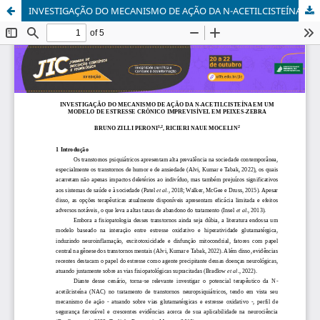
INVESTIGAÇÃO DO MECANISMO DE AÇÃO DA N-ACETILCISTEÍNA EM UM MODELO DE ESTRESSE CRÔNICO IMPREVISÍVEL EM PEIXES-ZEBRA