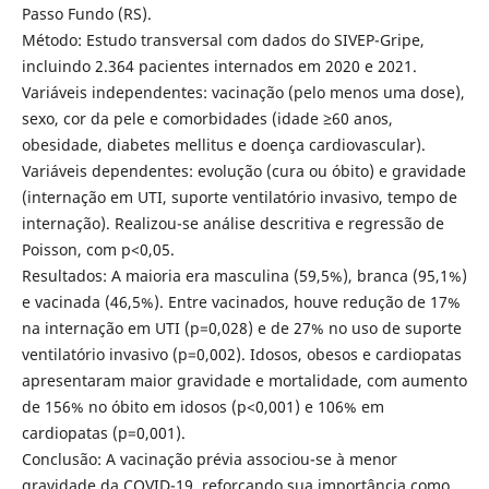
Passo Fundo (RS).
Método: Estudo transversal com dados do SIVEP-Gripe,
incluindo 2.364 pacientes internados em 2020 e 2021.
Variáveis independentes: vacinação (pelo menos uma dose),
sexo, cor da pele e comorbidades (idade ≥60 anos,
obesidade, diabetes mellitus e doença cardiovascular).
Variáveis dependentes: evolução (cura ou óbito) e gravidade
(internação em UTI, suporte ventilatório invasivo, tempo de
internação). Realizou-se análise descritiva e regressão de
Poisson, com p<0,05.
Resultados: A maioria era masculina (59,5%), branca (95,1%)
e vacinada (46,5%). Entre vacinados, houve redução de 17%
na internação em UTI (p=0,028) e de 27% no uso de suporte
ventilatório invasivo (p=0,002). Idosos, obesos e cardiopatas
apresentaram maior gravidade e mortalidade, com aumento
de 156% no óbito em idosos (p<0,001) e 106% em
cardiopatas (p=0,001).
Conclusão: A vacinação prévia associou-se à menor
gravidade da COVID-19, reforçando sua importância como