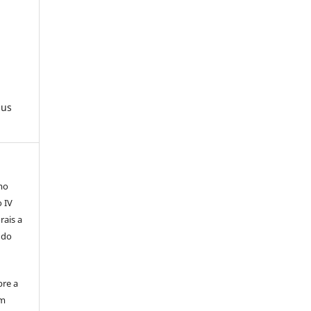
pus
mo
o IV
rais a
 do
bre a
em