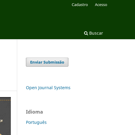
Cadastro
Acesso
Buscar
Enviar Submissão
Open Journal Systems
Idioma
Português