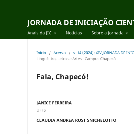
JORNADA DE INICIAÇÃO CIEN
Anais da JIC
Notícias
Sobre a Jornada
Início
/
Acervo
/
v. 14 (2024): XIV JORNADA DE IN
Linguística, Letras e Artes - Campus Chapecó
Fala, Chapecó!
JANICE FERREIRA
UFFS
CLAUDIA ANDREA ROST SNICHELOTTO