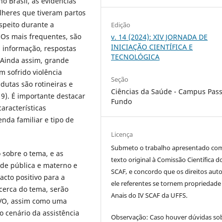
o Brasil, as evidências
heres que tiveram partos
espeito durante a
Edição
 Os mais frequentes, são
v. 14 (2024): XIV JORNADA DE
INICIAÇÃO CIENTÍFICA E
 informação, respostas
TECNOLÓGICA
. Ainda assim, grande
 sofrido violência
Seção
dutas são rotineiras e
Ciências da Saúde - Campus Pas
19). É importante destacar
Fundo
aracterísticas
nda familiar e tipo de
Licença
Submeto o trabalho apresentado co
 sobre o tema, e as
texto original à Comissão Científica d
de pública e materno e
SCAF
,
e concordo que os direitos auto
acto positivo para a
ele referentes se tornem propriedade
cerca do tema, serão
Anais do IV SCAF da UFFS.
a VO, assim como uma
 cenário da assistência
Observação: Caso houver dúvidas so