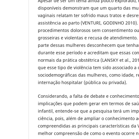
Apesar de ser um tema ainda pouco explorado, n
disponíveis demonstram que um quarto das mul
vaginais relatam ter sofrido maus tratos e desr
assistência ao parto (VENTURI, GODINHO 2010).
procedimentos dolorosos sem consentimento ou
grosseiras e violentas e recusa de atendimento
parte dessas mulheres desconhecem que tenham
durante esse período e acreditam que essas con
normais da prática obstétrica (LANSKY et al., 20
que esse tipo de violência tem sido associado a c
sociodemográficas das mulheres, como idade, re
internação hospitalar (pública ou privada).
Considerando, a falta de debate e conhecimento
implicações que podem gerar em termos de saú
infantil, entende-se que a pesquisa terá um imp
ciência, pois, além de ampliar o conhecimento a
compreendidas as principais características d
melhor compreensão de como o evento ocorre no