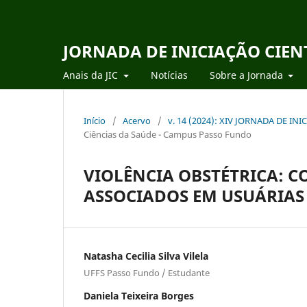
JORNADA DE INICIAÇÃO CIEN
Anais da JIC
Notícias
Sobre a Jornada
Início
/
Acervo
/
v. 14 (2024): XIV JORNADA DE IN
Ciências da Saúde - Campus Passo Fundo
VIOLÊNCIA OBSTÉTRICA: 
ASSOCIADOS EM USUÁRIAS
Natasha Cecilia Silva Vilela
UFFS Passo Fundo / Estudante
Daniela Teixeira Borges