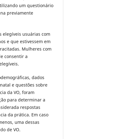
utilizando um questionário
cina previamente
 elegíveis usuárias com
anos e que estivessem em
racitadas. Mulheres com
e consentir a
legíveis.
ciodemográficas, dados
-natal e questões sobre
ncia da VO, foram
ação para determinar a
nsiderada respostas
cia da prática. Em caso
o menos, uma dessas
ado de VO.