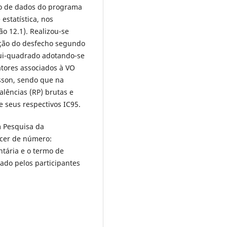
o de dados do programa
 estatística, nos
ão 12.1). Realizou-se
buição do desfecho segundo
qui-quadrado adotando-se
fatores associados à VO
sson, sendo que na
alências (RP) brutas e
e seus respectivos IC95.
m Pesquisa da
ecer de número:
ntária e o termo de
nado pelos participantes