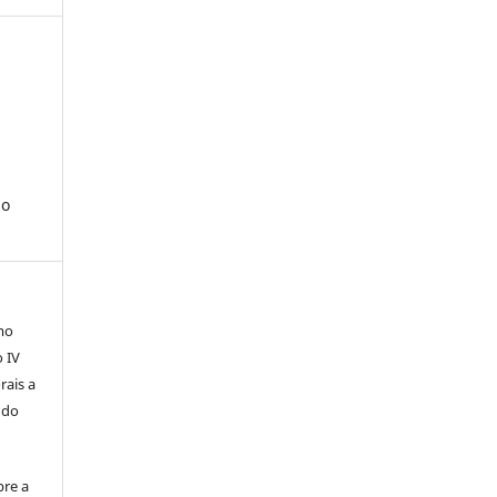
so
mo
o IV
rais a
 do
bre a