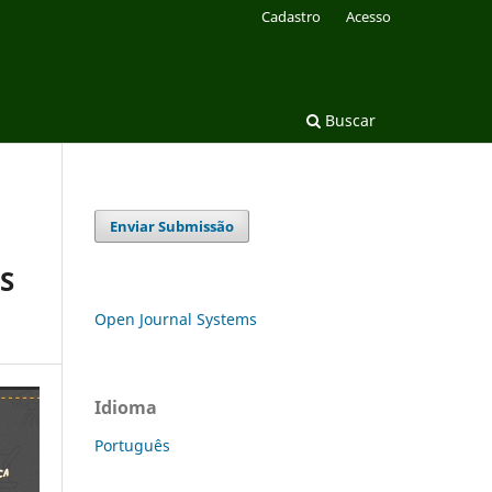
Cadastro
Acesso
Buscar
Enviar Submissão
S
Open Journal Systems
Idioma
Português