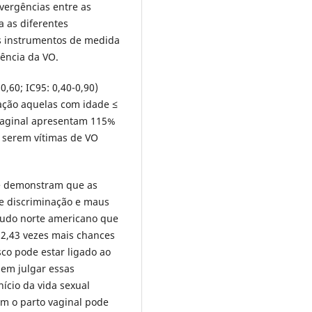
vergências entre as
a as diferentes
os instrumentos de medida
rência da VO.
,60; IC95: 0,40-0,90)
ação aquelas com idade ≤
vaginal apresentam 115%
e serem vítimas de VO
e demonstram que as
e discriminação e maus
tudo norte americano que
2,43 vezes mais chances
sco pode estar ligado ao
dem julgar essas
ício da vida sexual
om o parto vaginal pode