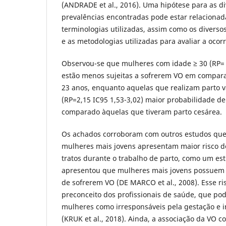
(ANDRADE et al., 2016). Uma hipótese para as di
prevalências encontradas pode estar relacionad
terminologias utilizadas, assim como os divers
e as metodologias utilizadas para avaliar a ocor
Observou-se que mulheres com idade ≥ 30 (RP= 0
estão menos sujeitas a sofrerem VO em compar
23 anos, enquanto aquelas que realizam parto 
(RP=2,15 IC95 1,53-3,02) maior probabilidade d
comparado àquelas que tiveram parto cesárea.
Os achados corroboram com outros estudos qu
mulheres mais jovens apresentam maior risco d
tratos durante o trabalho de parto, como um es
apresentou que mulheres mais jovens possuem 
de sofrerem VO (DE MARCO et al., 2008). Esse ri
preconceito dos profissionais de saúde, que po
mulheres como irresponsáveis pela gestação e in
(KRUK et al., 2018). Ainda, a associação da VO c