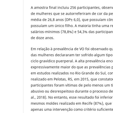
A amostra final incluiu 256 participantes, obs
de mulheres que se autorreferiram de cor da pe
média de 26,8 anos (DP± 6,0), que possuíam côn
possuíam um único filho. A maioria tinha uma re
salários-mínimos (78,8%) e 54,3% das particip
de doze anos.
Em relação à prevalência de VO foi observado q
das mulheres declararam ter sofrido algum tipo 
ciclo gravídico puerperal. A alta prevalência en
expressivamente maior do que as prevalências 
em estudos realizados no Rio Grande do Sul, 
realizado em Pelotas, RS, em 2015, que constat
participantes foram vítimas de pelo menos um t
abusivo ou desrespeitoso durante o processo d
al., 2018). No entanto, esse resultado foi inferi
mesmos moldes realizado em Recife (87%), que 
apenas uma intervenção como critério suficiente