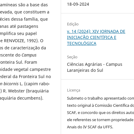
18-09-2024
gramíneas são a base das
 cevada, que constituem a
écies dessa família, que
Edição
anas até pastagens
v. 14 (2024): XIV JORNADA DE
mplifica seu papel
INICIAÇÃO CIENTÍFICA E
e RENVOIZE, 1992). O
TECNOLÓGICA
os de caracterização da
escente do
Campus
Seção
ronteira Sul. Foram
Ciências Agrárias - Campus
nidade vegetal campestre
Laranjeiras do Sul
ederal da Fronteira Sul no
 bicornis
L. (capim rabo-
Licença
.) R. Webster (braquiária
raquiária decumbens).
Submeto o trabalho apresentado co
texto original à Comissão Científica d
SCAF
,
e concordo que os direitos auto
ele referentes se tornem propriedade
Anais do IV SCAF da UFFS.