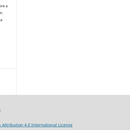
bre a
em
ra
X
s
Attribution 4.0 International License