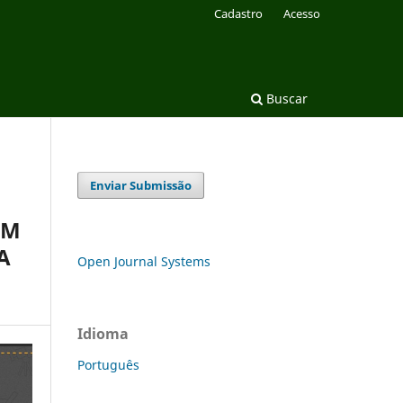
Cadastro
Acesso
Buscar
Enviar Submissão
EM
A
Open Journal Systems
Idioma
Português