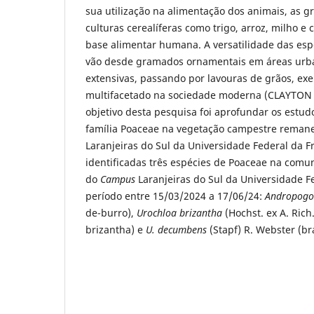
sua utilização na alimentação dos animais, as 
culturas cerealíferas como trigo, arroz, milho e
base alimentar humana. A versatilidade das esp
vão desde gramados ornamentais em áreas urb
extensivas, passando por lavouras de grãos, exe
multifacetado na sociedade moderna (CLAYTON 
objetivo desta pesquisa foi aprofundar os estud
família Poaceae na vegetação campestre reman
Laranjeiras do Sul da Universidade Federal da F
identificadas três espécies de Poaceae na comu
do
Campus
Laranjeiras do Sul da Universidade F
período entre 15/03/2024 a 17/06/24:
Andropogon
de-burro),
Urochloa brizantha
(Hochst. ex A. Rich
brizantha) e
U. decumbens
(Stapf) R. Webster (b