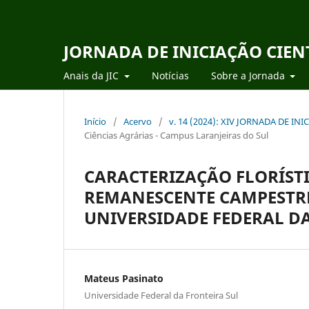
JORNADA DE INICIAÇÃO CIEN
Anais da JIC
Notícias
Sobre a Jornada
Início
/
Acervo
/
v. 14 (2024): XIV JORNADA DE IN
Ciências Agrárias - Campus Laranjeiras do Sul
CARACTERIZAÇÃO FLORÍSTI
REMANESCENTE CAMPESTRE
UNIVERSIDADE FEDERAL D
Mateus Pasinato
Universidade Federal da Fronteira Sul