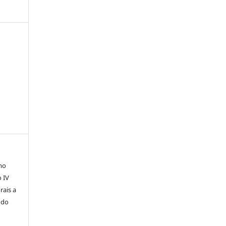
mo
o IV
rais a
 do