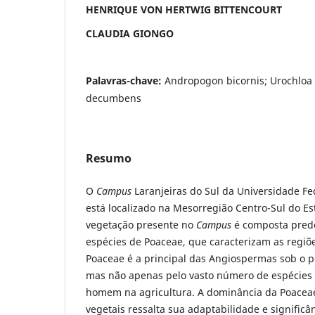
HENRIQUE VON HERTWIG BITTENCOURT
CLAUDIA GIONGO
Palavras-chave:
Andropogon bicornis; Urochloa 
decumbens
Resumo
O
Campus
Laranjeiras do Sul da Universidade Fe
está localizado na Mesorregião Centro-Sul do Es
vegetação presente no
Campus
é composta pred
espécies de Poaceae, que caracterizam as regiõ
Poaceae é a principal das Angiospermas sob o p
mas não apenas pelo vasto número de espécies q
homem na agricultura. A dominância da Poacea
vegetais ressalta sua adaptabilidade e significâ