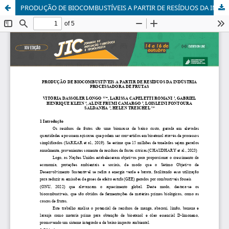
PRODUÇÃO DE BIOCOMBUSTÍVEIS A PARTIR DE RESÍDUOS DA INDÚSTRIA PROCESSADORA DE FRUTAS