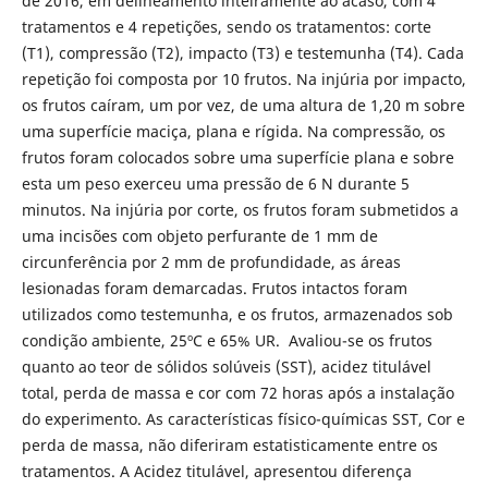
de 2016, em delineamento inteiramente ao acaso, com 4
tratamentos e 4 repetições, sendo os tratamentos: corte
(T1), compressão (T2), impacto (T3) e testemunha (T4). Cada
repetição foi composta por 10 frutos. Na injúria por impacto,
os frutos caíram, um por vez, de uma altura de 1,20 m sobre
uma superfície maciça, plana e rígida. Na compressão, os
frutos foram colocados sobre uma superfície plana e sobre
esta um peso exerceu uma pressão de 6 N durante 5
minutos. Na injúria por corte, os frutos foram submetidos a
uma incisões com objeto perfurante de 1 mm de
circunferência por 2 mm de profundidade, as áreas
lesionadas foram demarcadas. Frutos intactos foram
utilizados como testemunha, e os frutos, armazenados sob
condição ambiente, 25ºC e 65% UR. Avaliou-se os frutos
quanto ao teor de sólidos solúveis (SST), acidez titulável
total, perda de massa e cor com 72 horas após a instalação
do experimento. As características físico-químicas SST, Cor e
perda de massa, não diferiram estatisticamente entre os
tratamentos. A Acidez titulável, apresentou diferença