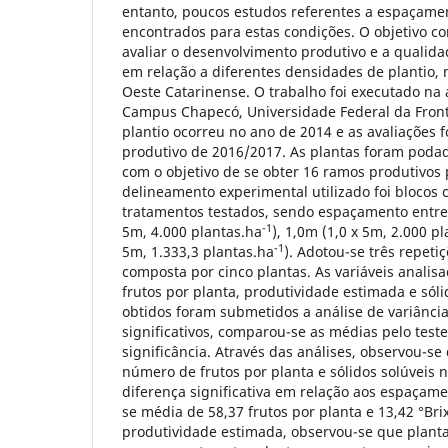
entanto, poucos estudos referentes a espaçamen
encontrados para estas condições. O objetivo co
avaliar o desenvolvimento produtivo e a qualida
em relação a diferentes densidades de plantio,
Oeste Catarinense. O trabalho foi executado na
Campus Chapecó, Universidade Federal da Fronte
plantio ocorreu no ano de 2014 e as avaliações f
produtivo de 2016/2017. As plantas foram poda
com o objetivo de se obter 16 ramos produtivos 
delineamento experimental utilizado foi blocos 
tratamentos testados, sendo espaçamento entre 
-1
5m, 4.000 plantas.ha
), 1,0m (1,0 x 5m, 2.000 p
-1
5m, 1.333,3 plantas.ha
). Adotou-se três repeti
composta por cinco plantas. As variáveis anali
frutos por planta, produtividade estimada e sóli
obtidos foram submetidos a análise de variância
significativos, comparou-se as médias pelo test
significância. Através das análises, observou-se
número de frutos por planta e sólidos solúveis
diferença significativa em relação aos espaçame
se média de 58,37 frutos por planta e 13,42 °Brix
produtividade estimada, observou-se que plan