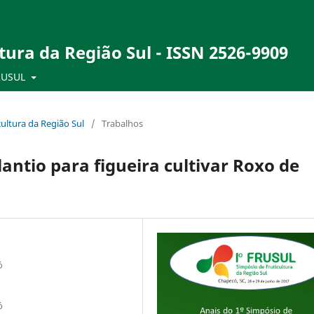
tura da Região Sul - ISSN 2526-9909
RUSUL
ultura da Região Sul
/
Trabalhos
antio para figueira cultivar Roxo de
ó
ó