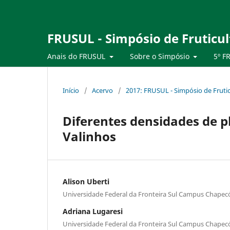
FRUSUL - Simpósio de Fruticul
Anais do FRUSUL
Sobre o Simpósio
5º F
Início
/
Acervo
/
2017: FRUSUL - Simpósio de Frutic
Diferentes densidades de pl
Valinhos
Alison Uberti
Universidade Federal da Fronteira Sul Campus Chapec
Adriana Lugaresi
Universidade Federal da Fronteira Sul Campus Chapec