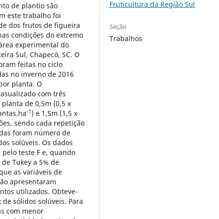
Fruticultura da Região Sul
to de plantio são
m este trabalho foi
de dos frutos de figueira
Seção
 nas condições do extremo
Trabalhos
 área experimental do
ira Sul, Chapecó, SC. O
oram feitas no ciclo
das no inverno de 2016
por planta. O
casualizado com três
planta de 0,5m (0,5 x
-1
lantas.ha
) e 1,5m (1,5 x
ções, sendo cada repetição
sadas foram número de
dos solúveis. Os dados
 pelo teste F e, quando
e de Tukey a 5% de
 que as variáveis de
 não apresentaram
ntos utilizados. Obteve-
 de sólidos solúveis. Para
tas com menor