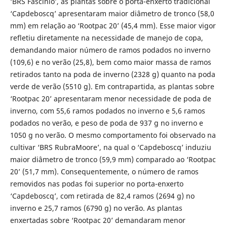
‘BRS Fascínio’, as plantas sobre o porta-enxerto tradicional
‘Capdeboscq’ apresentaram maior diâmetro de tronco (58,0
mm) em relação ao ‘Rootpac 20’ (45,4 mm). Esse maior vigor
refletiu diretamente na necessidade de manejo de copa,
demandando maior número de ramos podados no inverno
(109,6) e no verão (25,8), bem como maior massa de ramos
retirados tanto na poda de inverno (2328 g) quanto na poda
verde de verão (5510 g). Em contrapartida, as plantas sobre
‘Rootpac 20’ apresentaram menor necessidade de poda de
inverno, com 55,6 ramos podados no inverno e 5,6 ramos
podados no verão, e peso de poda de 937 g no inverno e
1050 g no verão. O mesmo comportamento foi observado na
cultivar ‘BRS RubraMoore’, na qual o ‘Capdeboscq’ induziu
maior diâmetro de tronco (59,9 mm) comparado ao ‘Rootpac
20’ (51,7 mm). Consequentemente, o número de ramos
removidos nas podas foi superior no porta-enxerto
‘Capdeboscq’, com retirada de 82,4 ramos (2694 g) no
inverno e 25,7 ramos (6790 g) no verão. As plantas
enxertadas sobre ‘Rootpac 20’ demandaram menor