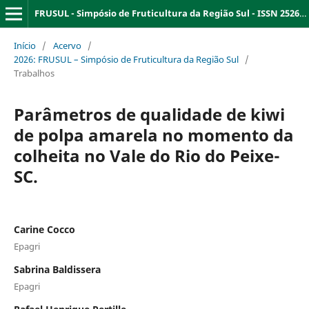
FRUSUL - Simpósio de Fruticultura da Região Sul - ISSN 2526-9909
Início
/
Acervo
/
2026: FRUSUL – Simpósio de Fruticultura da Região Sul
/
Trabalhos
Parâmetros de qualidade de kiwi
de polpa amarela no momento da
colheita no Vale do Rio do Peixe-
SC.
Carine Cocco
Epagri
Sabrina Baldissera
Epagri