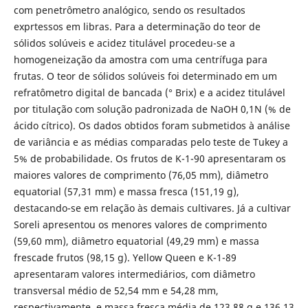
com penetrômetro analógico, sendo os resultados
exprtessos em libras. Para a determinação do teor de
sólidos solúveis e acidez titulável procedeu-se a
homogeneização da amostra com uma centrífuga para
frutas. O teor de sólidos solúveis foi determinado em um
refratômetro digital de bancada (° Brix) e a acidez titulável
por titulação com solução padronizada de NaOH 0,1N (% de
ácido cítrico). Os dados obtidos foram submetidos à análise
de variância e as médias comparadas pelo teste de Tukey a
5% de probabilidade. Os frutos de K-1-90 apresentaram os
maiores valores de comprimento (76,05 mm), diâmetro
equatorial (57,31 mm) e massa fresca (151,19 g),
destacando-se em relação às demais cultivares. Já a cultivar
Soreli apresentou os menores valores de comprimento
(59,60 mm), diâmetro equatorial (49,29 mm) e massa
frescade frutos (98,15 g). Yellow Queen e K-1-89
apresentaram valores intermediários, com diâmetro
transversal médio de 52,54 mm e 54,28 mm,
respectivamente, e massa fresca média de 123,88 g e 136,13