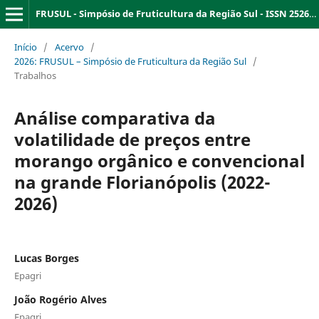
FRUSUL - Simpósio de Fruticultura da Região Sul - ISSN 2526-9909
Início
/
Acervo
/
2026: FRUSUL – Simpósio de Fruticultura da Região Sul
/
Trabalhos
Análise comparativa da
volatilidade de preços entre
morango orgânico e convencional
na grande Florianópolis (2022-
2026)
Lucas Borges
Epagri
João Rogério Alves
Epagri