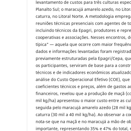
levantamento de custos para três culturas espec
Planalto Sul; o maracujá amarelo azedo, no Litor
caturra, no Litoral Norte. A metodologia empre
reuniões técnicas presenciais com agentes de to
incluindo técnicos da Epagri, produtores e repr
cooperativas e associações. Nesses encontros, d
típica" — aquela que ocorre com maior frequên
dados e informações levantadas foram registra
previamente estruturadas pela Epagri/Cepa, qu
os participantes, serviram de base para a const
técnicos e de indicadores econômicos atualizado
análise do Custo Operacional Efetivo (COE), que 
coeficientes técnicos e preços, além de gastos a
financeiros, revelou que a produção de maçã (c
mil kg/ha) apresentou o maior custo entre as cu
seguida pelo maracujá amarelo azedo (28 mil k
caturra (30 mil a 40 mil kg/ha). Ao observar a c
nota-se que na maçã e no maracujá a mão de o
importante, representando 35% e 47% do total, 