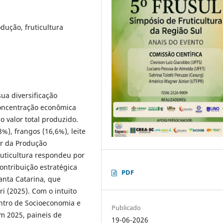
dução, fruticultura
ua diversificação
concentração econômica
 valor total produzido.
), frangos (16,6%), leite
or da Produção
ruticultura respondeu por
ntribuição estratégica
PDF
nta Catarina, que
i (2025). Com o intuito
entro de Socioeconomia e
Publicado
m 2025, paineis de
19-06-2026