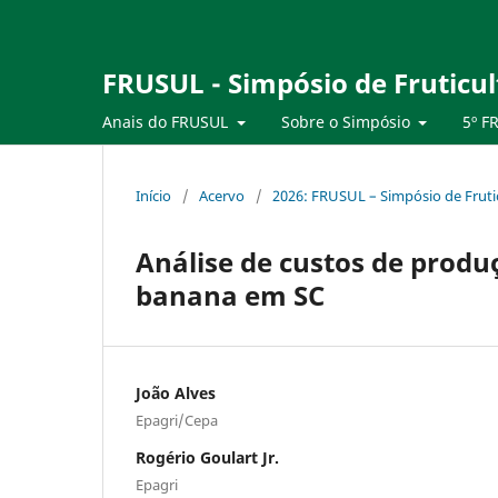
FRUSUL - Simpósio de Fruticul
Anais do FRUSUL
Sobre o Simpósio
5º F
Início
/
Acervo
/
2026: FRUSUL – Simpósio de Frutic
Análise de custos de produ
banana em SC
João Alves
Epagri/Cepa
Rogério Goulart Jr.
Epagri