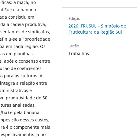
íficas: a maçã, no
al Sul; e a banana
gada consistiu em
Edição
da a cadeia produtiva,
2026: FRUSUL – Simpósio de
esentantes de sindicatos,
Fruticultura da Região Sul
efiniu-se a "propriedade
Seção
cia em cada região. Os
Trabalhos
das em planilhas
e, após o consenso entre
rução de coeficientes
s para as culturas. A
integra a relação entre
dministrativos e
om produtividade de 50
lturas analisadas,
g/ha) e pela banana
omposição desses custos,
bra é o componente mais
respectivamente. Já no