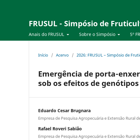
FRUSUL - Simpósio de Fruticul
Anais do FRUSUL
Sobre o Simpósio
5º F
Início
/
Acervo
/
2026: FRUSUL – Simpósio de Frutic
Emergência de porta-enxert
sob os efeitos de genótipo
Eduardo Cesar Brugnara
Empresa de Pesquisa Agropecuária e Extensão Rural de
Rafael Roveri Sabião
Empresa de Pesquisa Agropecuária e Extensão Rural de