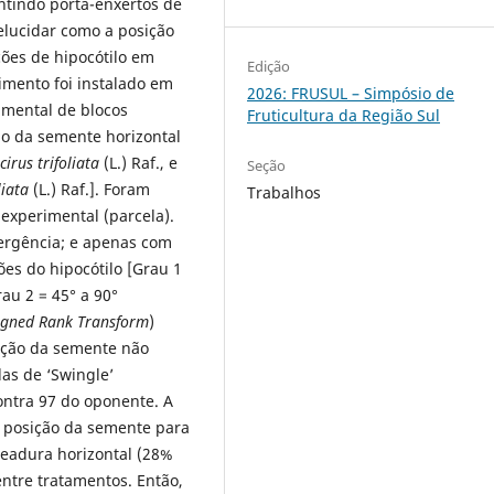
antindo porta-enxertos de
lucidar como a posição
ões de hipocótilo em
Edição
mento foi instalado em
2026: FRUSUL – Simpósio de
imental de blocos
Fruticultura da Região Sul
ão da semente horizontal
irus trifoliata
(L.)
Raf., e
Seção
liata
(L.) Raf.]. Foram
Trabalhos
experimental (parcela).
mergência; e apenas com
ões do hipocótilo [Grau 1
rau 2 = 45° a 90°
igned Rank Transform
)
sição da semente não
as de ‘Swingle’
ntra 97 do oponente. A
da posição da semente para
eadura horizontal (28%
entre tratamentos. Então,