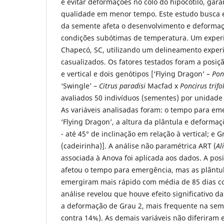
e evitar deformações no colo do hipocótilo, gar
qualidade em menor tempo. Este estudo busca e
da semente afeta o desenvolvimento e deformaç
condições subótimas de temperatura. Um experi
Chapecó, SC, utilizando um delineamento exper
casualizados. Os fatores testados foram a posiç
e vertical e dois genótipos [‘Flying Dragon’ –
Ponc
‘Swingle’ –
Citrus paradisi
Macfad
x
Poncirus trifo
avaliados 50 indivíduos (sementes) por unidade 
As variáveis analisadas foram: o tempo para e
‘Flying Dragon’, a altura da plântula e deformaç
- até 45° de inclinação em relação à vertical; e G
(cadeirinha)]. A análise não paramétrica ART (
Al
associada à Anova foi aplicada aos dados. A po
afetou o tempo para emergência, mas as plântul
emergiram mais rápido com média de 85 dias co
análise revelou que houve efeito significativo 
a deformação de Grau 2, mais frequente na sem
contra 14%). As demais variáveis não diferiram 