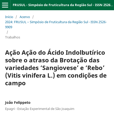
FRUSUL - Simpósio de Fruticultura da Região Sul - ISSN 2526-9909
Início
/
Acervo
/
2024: FRUSUL – Simpósio de Fruticultura da Região Sul - ISSN 2526-
9909
/
Trabalhos
Ação Ação do Ácido Indolbutírico
sobre o atraso da Brotação das
variedades ‘Sangiovese’ e ‘Rebo’
(Vitis vinifera L.) em condições de
campo
João Felippeto
Epagri - Estação Experimental de São Joaquim