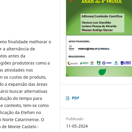
como finalidade melhorar o
r a alternância de
utos antes da
regiões produtoras como a
as atividades nos
m os custos de produto,
ndo a expansão das áreas
ário buscar alternativas
PDF
edução do tempo para
se contexto, tem-se como
plicação da Etefom no
Publicado
to Norte Catarinense. O
11-05-2024
o de Monte Castelo -