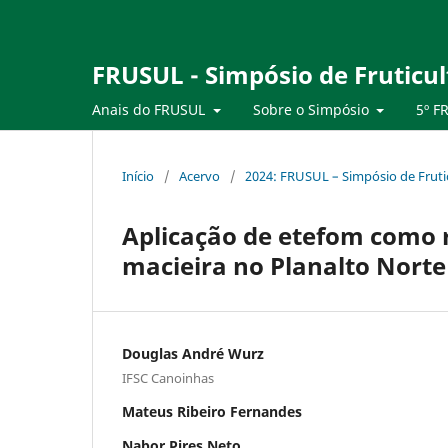
FRUSUL - Simpósio de Fruticul
Anais do FRUSUL
Sobre o Simpósio
5º F
Início
/
Acervo
/
2024: FRUSUL – Simpósio de Frutic
Aplicação de etefom como 
macieira no Planalto Norte
Douglas André Wurz
IFSC Canoinhas
Mateus Ribeiro Fernandes
Nabor Pires Neto