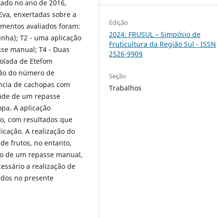
ado no ano de 2016,
Eva, enxertadas sobre a
Edição
amentos avaliados foram:
2024: FRUSUL – Simpósio de
unha); T2 - uma aplicação
Fruticultura da Região Sul - ISSN
sse manual; T4 - Duas
2526-9909
solada de Etefom
ção do número de
Seção
ncia de cachopas com
Trabalhos
dade de um repasse
pa. A aplicação
vo, com resultados que
icação. A realização do
 de frutos, no entanto,
ão de um repasse manual,
essário a realização de
idos no presente