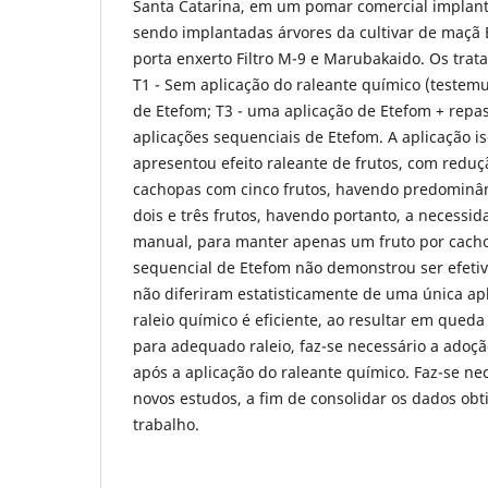
Santa Catarina, em um pomar comercial implant
sendo implantadas árvores da cultivar de maçã 
porta enxerto Filtro M-9 e Marubakaido. Os trat
T1 - Sem aplicação do raleante químico (testem
de Etefom; T3 - uma aplicação de Etefom + repa
aplicações sequenciais de Etefom. A aplicação i
apresentou efeito raleante de frutos, com redu
cachopas com cinco frutos, havendo predominâ
dois e três frutos, havendo portanto, a necessi
manual, para manter apenas um fruto por cacho
sequencial de Etefom não demonstrou ser efeti
não diferiram estatisticamente de uma única apl
raleio químico é eficiente, ao resultar em queda
para adequado raleio, faz-se necessário a adoç
após a aplicação do raleante químico. Faz-se nec
novos estudos, a fim de consolidar os dados obt
trabalho.