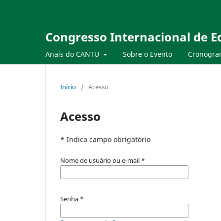
Congresso Internacional de E
Anais do CANTU
Sobre o Evento
Cronogra
Início
/
Acesso
Acesso
* Indica campo obrigatório
Nome de usuário ou e-mail
*
Senha
*