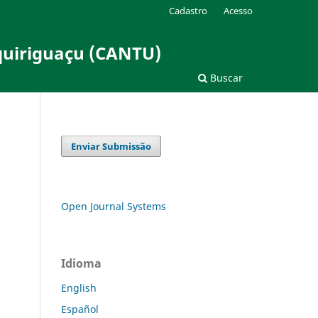
Cadastro
Acesso
uquiriguaçu (CANTU)
Buscar
Enviar Submissão
Open Journal Systems
Idioma
English
Español