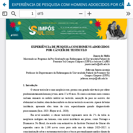
EXPERIÊNCIA DE PESQUISA COM HOMENS ADOECIDOS POR CÂNCER DE TESTICULO