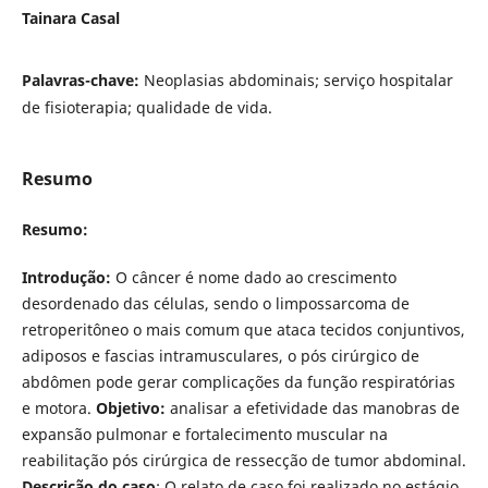
Tainara Casal
Palavras-chave:
Neoplasias abdominais; serviço hospitalar
de fisioterapia; qualidade de vida.
Resumo
Resumo:
Introdução:
O câncer é nome dado ao crescimento
desordenado das células, sendo o limpossarcoma de
retroperitôneo o mais comum que ataca tecidos conjuntivos,
adiposos e fascias intramusculares, o pós cirúrgico de
abdômen pode gerar complicações da função respiratórias
e motora.
Objetivo:
analisar a efetividade das manobras de
expansão pulmonar e fortalecimento muscular na
reabilitação pós cirúrgica de ressecção de tumor abdominal.
Descrição do caso
: O relato de caso foi realizado no estágio